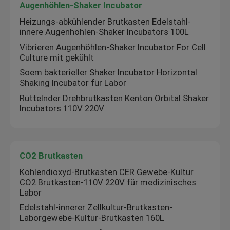
Augenhöhlen-Shaker Incubator
Heizungs-abkühlender Brutkasten Edelstahl-
Augenhöhlen-Shaker Incubator
innere Augenhöhlen-Shaker Incubators 100L
Vibrieren Augenhöhlen-Shaker Incubator For Cell
CO2 Brutkasten
Culture mit gekühlt
Soem bakterieller Shaker Incubator Horizontal
Shaking Incubator für Labor
Anaerober Inkubator
Rüttelnder Drehbrutkasten Kenton Orbital Shaker
Incubators 110V 220V
Umweltprüfkammern
Thrombozyten-Inkubator-Rührer
CO2 Brutkasten
Kohlendioxyd-Brutkasten CER Gewebe-Kultur
CO2 Brutkasten-110V 220V für medizinisches
Muffelofen
Labor
Edelstahl-innerer Zellkultur-Brutkasten-
Laborgewebe-Kultur-Brutkasten 160L
Laborwasserbad