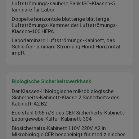
Luftströmungs-saubere Bank ISO-Klassen-5
laminare für Labor
Fabrik Tour
Doppelte horizontale blätterige blätterige
Luftströmungs-Kammer der Luftströmungs-
Klassen-100 HEPA
Qualitätskontrolle
Laborlaminare Luftströmungs-Kabinett, das
Schleifen-laminare Strömung Hood Horizontal
impft
Kontakt
Nachrichten
Biologische Sicherheitswerkbank
Der Klassen-II biologische mikrobiologische
Alle Fälle
Sicherheits-Kabinett-Klasse 2 Sicherheits-des
Kabinett-A2 B2
Edelstahl 0.56m/S des CER Sicherheits-Kabinett-
Labortrockenerer Ofen
Laborgewebe-Kultur-Kabinett-304
Biosicherheits-Kabinett 110V 220V A2 in
Mikrobiologie CER bescheinigt für medizinisches
Industrieller Trockenofen