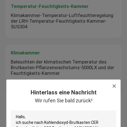
Temperatur-Feuchtigkeits-Kammer
Klimakammer-Temperatur-Luftfeuchteregelung
der LRH-Temperatur-Feuchtigkeits-Kammer-
SUS304
Klimakammer
Beleuchten der klimatischen Temperatur des
Brutkasten-Pflanzenwachstums-5000LX und der
Feuchtigkeits-Kammer
Hinterlass eine Nachricht
Blätteriges Luftströmungs-Kabinett
Wir rufen Sie bald zurück!
Des Laborclass100 laminare horizontale
blätterige Strömung Luftströmungs-Kabinett-
220v