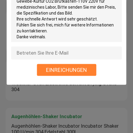
Biologische Sicherheitswerkbank
1300mm biologische Biosicherheits-Kabinett-
Klasse 2 A2 Sicherheits-Kabinett LCD
programmierbares Steuer
Vakuumtrockenofen
EINREICHUNGEN
Benchtop staubsaugen inneren Edelstahl
Trockner-Oven Electronic Solvent Drying Ovens
304
Augenhöhlen-Shaker Incubator
Augenhöhlen-Shaker Incubator Incubator Shaker
100 U/min 304 Edelstahl 300L