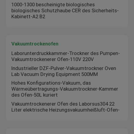
1000-1300 bescheinigte biologisches
biologisches Schutzhaube CER des Sicherheits-
Thermostatischer Brutkasten
Kabinett-A2 B2
Abkühlender Brutkasten
Vakuumtrockenofen
Laborunterdruckkammer-Trockner des Pumpen-
Temperatur-Feuchtigkeits-Kammer
Vakuumtrockenerer Ofen-110V 220V
Industrieller DZF-Pulver-Vakuumtrockner Oven
Klimakammer
Lab Vacuum Drying Equipment 500MM
Hohes Konfigurations-Vakuum, das
Wärmeübertragungs-Vakuumtrockner-Kammer
Blätteriges Luftströmungs-Kabinett
des Ofen-50L kuriert
Vakuumtrockenerer Ofen des Laborsus304 22
Liter elektrische Heizungsvakuumheißluft-Ofen-
Biologische Sicherheitswerkbank
Vakuumtrockenofen