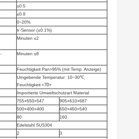
±0.5
±0.8
0~20%
Ir-Sensor (±0.1%)
Minuten ≤2
-
Minuten ≤8
Feuchtigkeit Pan>95% (mit Temp. Anzeige)
Umgebende Temperatur: 10~30℃,
Feuchtigkeit
<70>
Importierte Umweltschutzart Material
755×550×547
905×610×687
500×400×400
650×460×540
80
160
Edelstahl SUS304
2
3