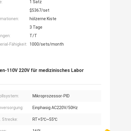
e:
1 Satz
$5367/set
rmationen:
hölzerne Kiste
3 Tage
ngen:
T/T
ial-Fähigkeit:
1000/sets/month
en-110V 220V für medizinisches Labor
ollsystem:
Mikroprozessor-PID
versorgung:
Einphasig AC220V/50Hz
 Strecke:
RT+5℃~55℃