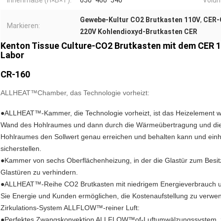
Innenmaße (H×B×T):
650*460*540
Volu
Gewebe-Kultur CO2 Brutkasten 110V
,
CER-
Markieren:
220V Kohlendioxyd-Brutkasten CER
Kenton Tissue Culture-CO2 Brutkasten mit dem CER 1
Labor
CR-160
ALLHEAT™Chamber, das Technologie vorheizt:
●ALLHEAT™-Kammer, die Technologie vorheizt, ist das Heizelement wir
Wand des Hohlraumes und dann durch die Wärmeübertragung und die 
Hohlraumes den Sollwert genau erreichen und behalten kann und einhei
sicherstellen.
●Kammer von sechs Oberflächenheizung, in der die Glastür zum Besi
Glastüren zu verhindern.
●ALLHEAT™-Reihe CO2 Brutkasten mit niedrigem Energieverbrauch und 
Sie Energie und Kunden ermöglichen, die Kostenaufstellung zu verwe
Zirkulations-System ALLFLOW™-reiner Luft:
●Perfektes Zwangskonvektion ALLFLOW™of-Luftumwälzungssystem, 