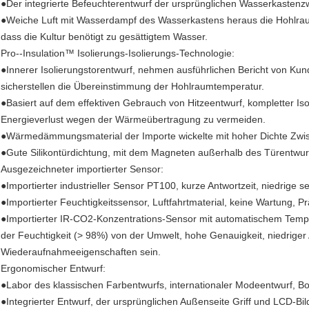
●Der integrierte Befeuchterentwurf der ursprünglichen Wasserkastenzw
●Weiche Luft mit Wasserdampf des Wasserkastens heraus die Hohlra
dass die Kultur benötigt zu gesättigtem Wasser.
Pro--Insulation™ Isolierungs-Isolierungs-Technologie:
●Innerer Isolierungstorentwurf, nehmen ausführlichen Bericht von K
sicherstellen die Übereinstimmung der Hohlraumtemperatur.
●Basiert auf dem effektiven Gebrauch von Hitzeentwurf, kompletter Is
Energieverlust wegen der Wärmeübertragung zu vermeiden.
●Wärmedämmungsmaterial der Importe wickelte mit hoher Dichte Zwis
●Gute Silikontürdichtung, mit dem Magneten außerhalb des Türentwurfs
Ausgezeichneter importierter Sensor:
●Importierter industrieller Sensor PT100, kurze Antwortzeit, niedrige s
●Importierter Feuchtigkeitssensor, Luftfahrtmaterial, keine Wartung, P
●Importierter IR-CO2-Konzentrations-Sensor mit automatischem Tempe
der Feuchtigkeit (> 98%) von der Umwelt, hohe Genauigkeit, niedriger
Wiederaufnahmeeigenschaften sein.
Ergonomischer Entwurf:
●Labor des klassischen Farbentwurfs, internationaler Modeentwurf, Bo
●Integrierter Entwurf, der ursprünglichen Außenseite Griff und LCD-B