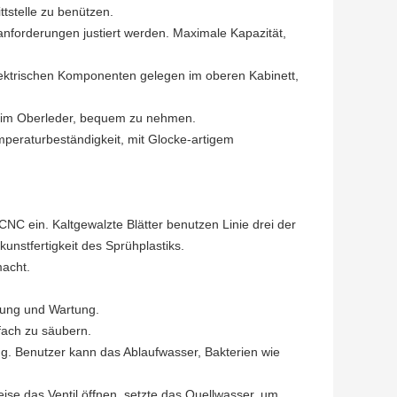
tstelle zu benützen.
orderungen justiert werden. Maximale Kapazität,
 elektrischen Komponenten gelegen im oberen Kabinett,
m im Oberleder, bequem zu nehmen.
peraturbeständigkeit, mit Glocke-artigem
NC ein. Kaltgewalzte Blätter benutzen Linie drei der
nstfertigkeit des Sprühplastiks.
acht.
igung und Wartung.
fach zu säubern.
 Benutzer kann das Ablaufwasser, Bakterien wie
e das Ventil öffnen, setzte das Quellwasser, um