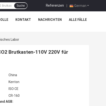
Referenzen
|
German
Suche
OLLE
KONTAKT
NACHRICHTEN
ALLE FÄLLE
isches Labor
CO2 Brutkasten-110V 220V für
China
Kenton
ISO CE
CR-160
and AGB: