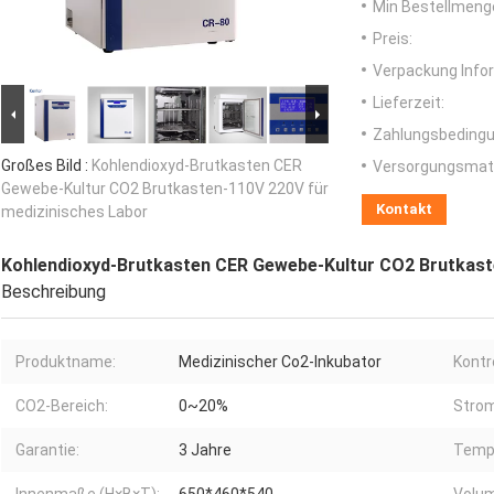
Min Bestellmeng
Preis:
Verpackung Info
Lieferzeit:
Zahlungsbedingu
Großes Bild :
Kohlendioxyd-Brutkasten CER
Versorgungsmater
Gewebe-Kultur CO2 Brutkasten-110V 220V für
Kontakt
medizinisches Labor
Kohlendioxyd-Brutkasten CER Gewebe-Kultur CO2 Brutkast
Beschreibung
Produktname:
Medizinischer Co2-Inkubator
Kontr
CO2-Bereich:
0~20%
Strom
Garantie:
3 Jahre
Temp.