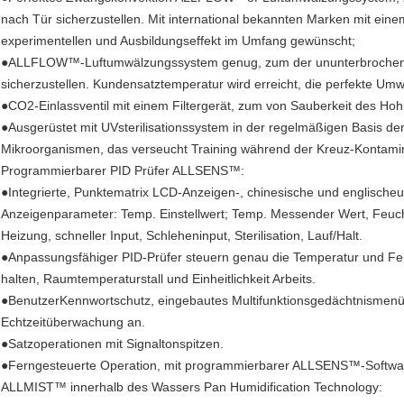
nach Tür sicherzustellen. Mit international bekannten Marken mit einem
experimentellen und Ausbildungseffekt im Umfang gewünscht;
●ALLFLOW™-Luftumwälzungssystem genug, zum der ununterbrochenen 
sicherzustellen. Kundensatztemperatur wird erreicht, die perfekte Umwe
●CO2-Einlassventil mit einem Filtergerät, zum von Sauberkeit des Hoh
●Ausgerüstet mit UVsterilisationssystem in der regelmäßigen Basis d
Mikroorganismen, das verseucht Training während der Kreuz-Kontamina
Programmierbarer PID Prüfer ALLSENS™:
●Integrierte, Punktematrix LCD-Anzeigen-, chinesische und englischeun
Anzeigenparameter: Temp. Einstellwert; Temp. Messender Wert, Feuch
Heizung, schneller Input, Schleheninput, Sterilisation, Lauf/Halt.
●Anpassungsfähiger PID-Prüfer steuern genau die Temperatur und Feuc
halten, Raumtemperaturstall und Einheitlichkeit Arbeits.
●BenutzerKennwortschutz, eingebautes Multifunktionsgedächtnismenü,
Echtzeitüberwachung an.
●Satzoperationen mit Signaltonspitzen.
●Ferngesteuerte Operation, mit programmierbarer ALLSENS™-Softwar
ALLMIST™ innerhalb des Wassers Pan Humidification Technology: