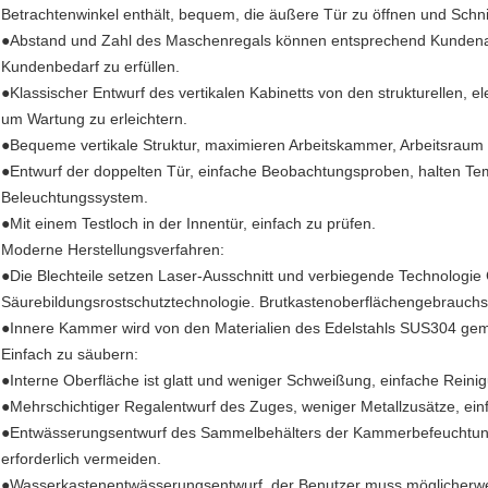
Betrachtenwinkel enthält, bequem, die äußere Tür zu öffnen und Schnit
●Abstand und Zahl des Maschenregals können entsprechend Kundenanf
Kundenbedarf zu erfüllen.
●Klassischer Entwurf des vertikalen Kabinetts von den strukturellen,
um Wartung zu erleichtern.
●Bequeme vertikale Struktur, maximieren Arbeitskammer, Arbeitsrau
●Entwurf der doppelten Tür, einfache Beobachtungsproben, halten Tem
Beleuchtungssystem.
●Mit einem Testloch in der Innentür, einfach zu prüfen.
Moderne Herstellungsverfahren:
●Die Blechteile setzen Laser-Ausschnitt und verbiegende Technologie C
Säurebildungsrostschutztechnologie. Brutkastenoberflächengebrauchsku
●Innere Kammer wird von den Materialien des Edelstahls SUS304 gem
Einfach zu säubern:
●Interne Oberfläche ist glatt und weniger Schweißung, einfache Rein
●Mehrschichtiger Regalentwurf des Zuges, weniger Metallzusätze, ein
●Entwässerungsentwurf des Sammelbehälters der Kammerbefeuchtung.
erforderlich vermeiden.
●Wasserkastenentwässerungsentwurf, der Benutzer muss möglicherweis