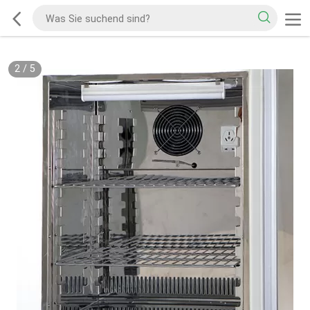
2
/
5