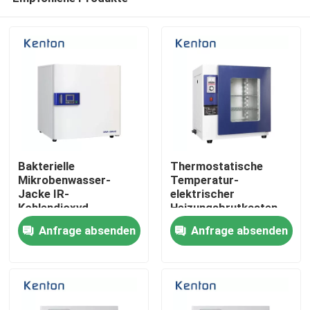
Bakterielle
Thermostatische
Mikrobenwasser-
Temperatur-
Jacke IR-
elektrischer
Kohlendioxyd-
Heizungsbrutkasten
Nach Hause
Zellbrutkasten-
für Labor
Anfrage absenden
Anfrage absenden
Laborausstattung
Über uns
Kontakte