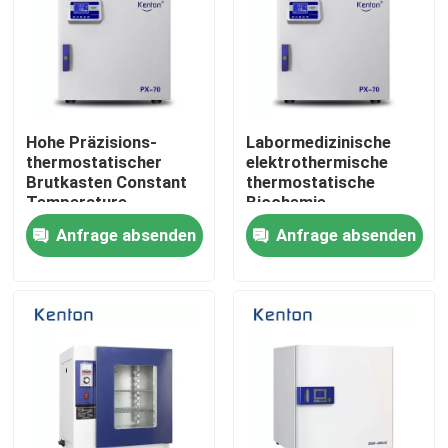
Produkte
Labortrockenerer Ofen
Hohe Präzisions-
Labormedizinische
thermostatischer
elektrothermische
Brutkasten Constant
thermostatische
Industrieller Trockenofen
Temperature
Biochemie-
Lncubator For
Brutkasten-
Anfrage absenden
Anfrage absenden
Laboratory
Hochleistung
Thermostatischer Brutkasten
Abkühlender Brutkasten
Temperatur-Feuchtigkeits-Kammer
Klimakammer