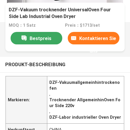
DZF-Vakuum trocknender UniversalOven Four
Side Lab Industrial Oven Dryer
MOQ：1 Satz
Preis：$1713/set
Bestpreis
Kontaktieren Sie
uns
PRODUKT-BESCHREIBUNG
DZF-Vakuumallgemeinhintrockeno
fen
,
Markieren:
Trocknender AllgemeinhinOven Fo
ur Side 220v
,
DZF-Labor industrieller Oven Dryer
Herkunftsort
CHINA