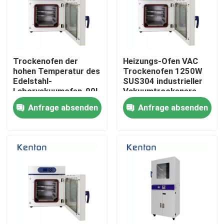
Produkte
Labortrockenerer Ofen
Trockenofen der
Heizungs-Ofen VAC
hohen Temperatur des
Trockenofen 1250W
Edelstahl-
SUS304 industrieller
Laborvakuumofen-90L
Vakuumtrockenere
Industrieller Trockenofen
Anfrage absenden
Anfrage absenden
Thermostatischer Brutkasten
Abkühlender Brutkasten
Temperatur-Feuchtigkeits-Kammer
Klimakammer