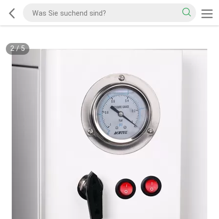
2
/
5