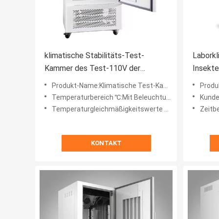
klimatische Stabilitäts-Test-
Labork
Kammer des Test-110V der
Insekt
Kammer-0-65C umweltsmäßig
Produkt-Name:Klimatische Test-Kammer
Produ
Temperaturbereich ℃:Mit Beleuchtung 10~60℃, ohne Beleuchtung 5~60℃
Kundendienst
Temperaturgleichmäßigkeitswerte ℃:±1,5
Zeitb
KONTAKT