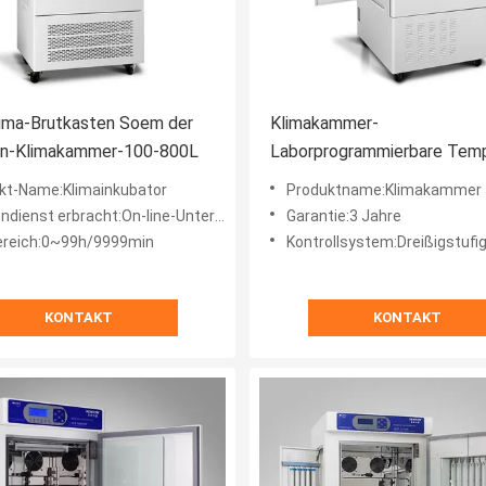
lima-Brutkasten Soem der
Klimakammer-
en-Klimakammer-100-800L
Laborprogrammierbare Temp
Kammer des Edelstahl-SUS
kt-Name:Klimainkubator
Produktname:Klimakammer aus 
 erbracht:On-line-Unterstützung, technische Videounterstützung
Garantie:3 Jahre
ereich:0~99h/9999min
Kontrollsystem:Dreißigstufiger Mikroprozess
KONTAKT
KONTAKT