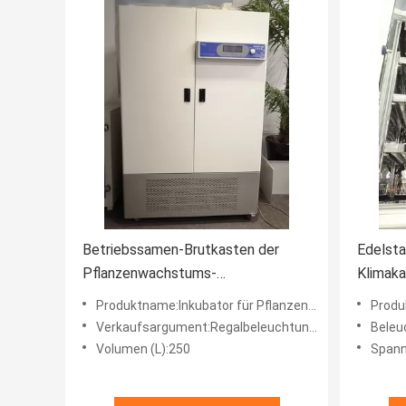
Betriebssamen-Brutkasten der
Edelsta
Pflanzenwachstums-
Klimak
Klimatemperatur-Kammer-250L
Temper
Produktname:Inkubator für Pflanzenwachstum
Produkt
Kamme
Verkaufsargument:Regalbeleuchtung Lampe
Beleu
Volumen (L):250
Spann