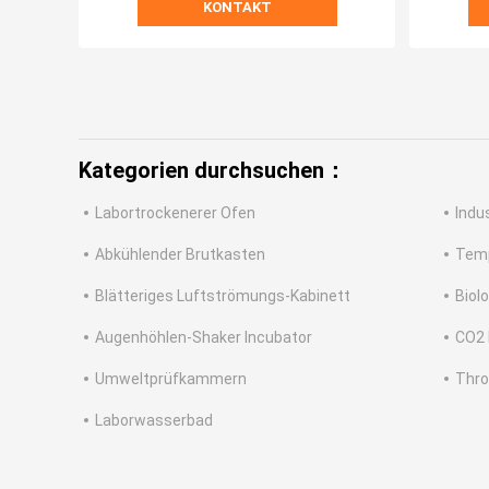
KONTAKT
Kategorien durchsuchen：
Labortrockenerer Ofen
Indu
Abkühlender Brutkasten
Temp
Blätteriges Luftströmungs-Kabinett
Biol
Augenhöhlen-Shaker Incubator
CO2 
Umweltprüfkammern
Thro
Laborwasserbad