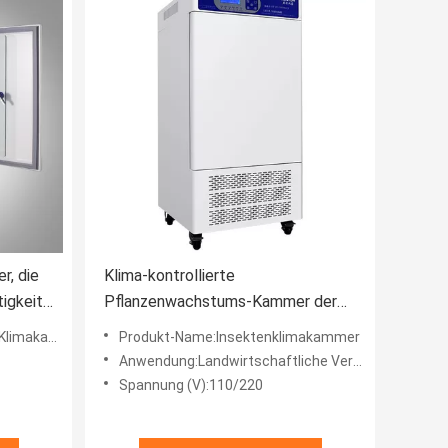
r, die
Klima-kontrollierte
igkeit
Pflanzenwachstums-Kammer der
Soem-Laborinsekten-
makammer
Produkt-Name:Insektenklimakammer
Klimakammer-5000LX
Anwendung:Landwirtschaftliche Verarbeitung, Lebensmittelverarbeitung, Apothekenindustrie.
Spannung (V):110/220