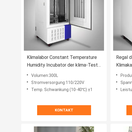
Klimalabor Constant Temperature
Regal 
Humidity Incubator der klima-Test-
Klimak
Kammer-300L
1000L 
Volumen:300L
Produk
Stromversorgung:110/220V
Spann
Temp. Schwankung (10-40℃):±1
Leistu
KONTAKT