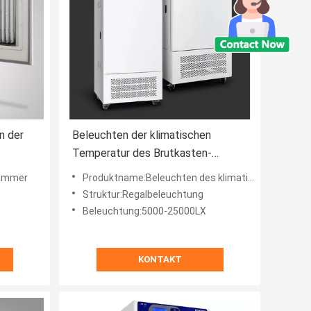
n der
Beleuchten der klimatischen
Temperatur des Brutkasten-
mer-60C
Pflanzenwachstums-5000LX und
ammer
Produktname:Beleuchten des klimatischen Brutkastens
der Feuchtigkeits-Kammer
Struktur:Regalbeleuchtung
Beleuchtung:5000-25000LX
KONTAKT