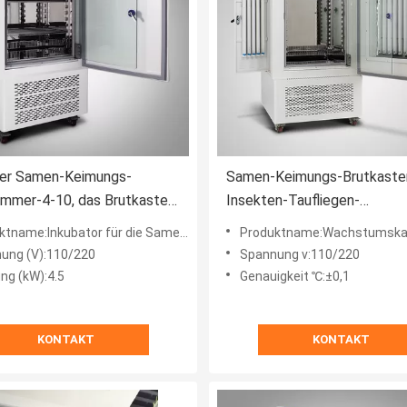
der Samen-Keimungs-
Samen-Keimungs-Brutkaste
ammer-4-10, das Brutkasten
Insekten-Taufliegen-
beleuchtet
temperaturgeregelter Kam
tname:Inkubator für die Samenkeimung
Produktname:Wachstumsk
ung (V):110/220
Spannung v:110/220
ng (kW):4.5
Genauigkeit ℃:±0,1
KONTAKT
KONTAKT