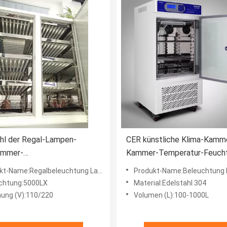
hl der Regal-Lampen-
CER künstliche Klima-Kamme
ammer-
Kammer-Temperatur-Feucht
aturbeständigkeits-
100-1000L beleuchtet
-Name:Regalbeleuchtung Lampe Klimakammer
Produkt-Name:Beleuchtung Kli
r-SUS304
chtung:5000LX
Material:Edelstahl 304
ung (V):110/220
Volumen (L):100-1000L