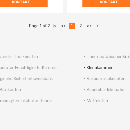
KONTAKT
KONTAKT
Page 1 of 2
|<
<<
1
2
>>
>|
strieller Trockenofen
Thermostatischer Bru
eratur-Feuchtigkeits-Kammer
Klimakammer
ogische Sicherheitswerkbank
Vakuumtrockenofen
Brutkasten
Anaerober Inkubator
mbozyten-Inkubator-Rührer
Muffelofen