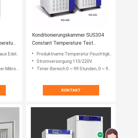
Konditionierungskammer SUS304
eratur-
Constant Temperature Test
304
Chamber der Temperatur-220V
Edelstahl
Produktname:Temperatur-Feuchtigkeits-Beleuchtungs-Inkubator
Stromversorgung:110/220V
or-PID-Regler
Timer-Bereich:0 ~ 99 Stunden, 0 ~ 9999 Minuten können gewählt werden
KONTAKT