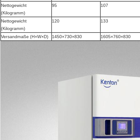
Nettogewicht
95
107
(Kilogramm)
Nettogewicht
120
133
(Kilogramm)
Versandmaße (H×W×D)
1450×730×830
1605×760×830