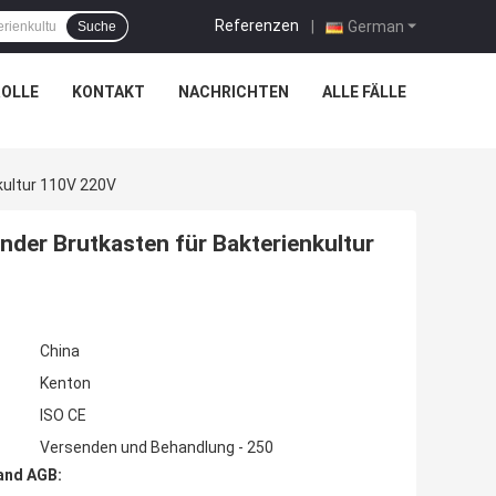
Referenzen
|
German
Suche
OLLE
KONTAKT
NACHRICHTEN
ALLE FÄLLE
ultur 110V 220V
er Brutkasten für Bakterienkultur
China
Kenton
ISO CE
Versenden und Behandlung - 250
and AGB: