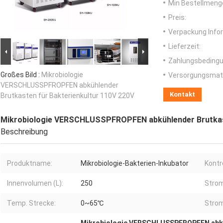
Min Bestellmeng
Preis:
Verpackung Info
Lieferzeit:
Zahlungsbedingu
Großes Bild :
Mikrobiologie
Versorgungsmater
VERSCHLUSSPFROPFEN abkühlender
Kontakt
Brutkasten für Bakterienkultur 110V 220V
Mikrobiologie VERSCHLUSSPFROPFEN abkühlender Brutkast
Beschreibung
Produktname:
Mikrobiologie-Bakterien-Inkubator
Kontr
Innenvolumen (L):
250
Strom
Temp. Strecke:
0~65℃
Strom