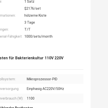
e:
1 Satz
$2176/set
rmationen:
hölzerne Kiste
3 Tage
ngen:
T/T
ial-Fähigkeit:
1000/sets/month
en für Bakterienkultur 110V 220V
ollsystem:
Mikroprozessor-PID
versorgung:
Einphasig AC220V/50Hz
verbrauch (W):
1100