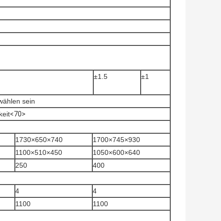
±1.5
±1
wählen sein
eit
<70>
1730×650×740
1700×745×930
1100×510×450
1050×600×640
250
400
4
4
1100
1100