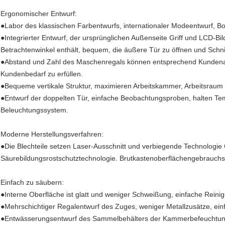
Ergonomischer Entwurf:
●Labor des klassischen Farbentwurfs, internationaler Modeentwurf, Bo
●Integrierter Entwurf, der ursprünglichen Außenseite Griff und LCD-B
Betrachtenwinkel enthält, bequem, die äußere Tür zu öffnen und Schnit
●Abstand und Zahl des Maschenregals können entsprechend Kundenanf
Kundenbedarf zu erfüllen.
●Bequeme vertikale Struktur, maximieren Arbeitskammer, Arbeitsrau
●Entwurf der doppelten Tür, einfache Beobachtungsproben, halten Tem
Beleuchtungssystem.
Moderne Herstellungsverfahren:
●Die Blechteile setzen Laser-Ausschnitt und verbiegende Technologie C
Säurebildungsrostschutztechnologie. Brutkastenoberflächengebrauchsku
Einfach zu säubern:
●Interne Oberfläche ist glatt und weniger Schweißung, einfache Rein
●Mehrschichtiger Regalentwurf des Zuges, weniger Metallzusätze, ein
●Entwässerungsentwurf des Sammelbehälters der Kammerbefeuchtung.