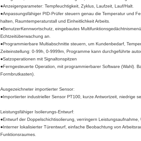
●Anzeigenparameter: Tempfeuchtigkeit, Zyklus, Laufzeit, Lauf/Halt.
●Anpassungsfähiger PID-Prüfer steuern genau die Temperatur und Feuc
halten, Raumtemperaturstall und Einheitlichkeit Arbeits.
●BenutzerKennwortschutz, eingebautes Multifunktionsgedächtnismenü,
Echtzeitüberwachung an.
●Programmierbare Multiabschnitte steuern, um Kundenbedarf, Temperat
Zeiteinstellung: 0-99h, 0-9999m, Programme kann durchgeführte auto
●Satzoperationen mit Signaltonspitzen
●Ferngesteuerte Operation, mit programmierbarer Software (Wahl). Bakt
Formbrutkasten).
Ausgezeichneter importierter Sensor:
●Importierter industrieller Sensor PT100, kurze Antwortzeit, niedrige s
Leistungsfähiger Isolierungs-Entwurf:
●Entwurf der Doppelschichtisolierung, verringern Leistungsaufnahme
●Interner lokalisierter Türentwurf, einfache Beobachtung von Arbeits
Funktionsraumes.