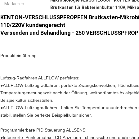
Mikrobiologie VERSCHLUSSPFROPFEN abkü
Markieren:
Brutkasten für Bakterienkultur 110V
,
Mikro
KENTON-VERSCHLUSSPFROPFEN Brutkasten-Mikrobiol
110/220V kundengerecht
Versenden und Behandlung - 250
VERSCHLUSSPFROPF
Produkteinführung:
Luftzug-Radfahren ALLFLOW perfektes:
●ALLFLOW-Luftzugradfahren: perfekte Zwangskonvektion, Höchstbeisp
Temperaturgenesungszeit nach der Öffnung, weltberühmtes Axialgebläse
Beispielkultur sicherstellen.
●ALLFLOW-Luftzugradfahren: halten Sie Temperatur ununterbrochen un
stabil, stellen Sie perfekte Beispielkultur sicher.
Programmierbare PID Steuerung ALLSENS:
●Integrierte, Punktematrix LCD-Anzeigen-, chinesische und englischeun