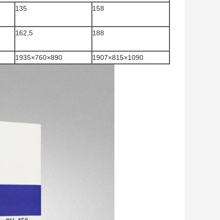
135
158
162,5
188
1935×760×890
1907×815×1090