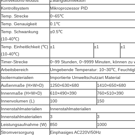
Konvektions-Modus
Zwangskonvektion
Kontrollsystem
Mikroprozessor PID
Temp. Strecke
0~65℃
Temp. Genauigkeit
0.1℃
Temp. Schwankung
±0.5℃
(10-40℃)
Temp. Einheitlichkeit (℃)
±1
±1
±1
(10-40℃)
Timer-Strecke
0~99 Stunden, 0~9999 Minuten, können zu 
Arbeitsbereich
Umgebende Temperatur: 10~30℃, Feuchtigk
Isoliermaterialien
Importierte Umweltschutzart Material
Außenmaße (H×W×D)
1250×630×680
1410×650×680
Innenmaße (H×W×D)
610×490×390
760×510×390
Innenvolumen (L)
100
150
Innenstahlmaterialien
Innenstahlmaterialien
Innenstahlmaterialien
3
3
Leistungsaufnahme (W)
850
1000
Stromversorgung
Einphasiges AC220V/50Hz