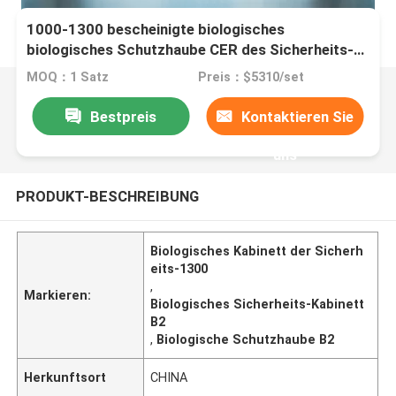
1000-1300 bescheinigte biologisches
biologisches Schutzhaube CER des Sicherheits-
Kabinett-A2 B2
MOQ：1 Satz
Preis：$5310/set
Bestpreis
Kontaktieren Sie
uns
PRODUKT-BESCHREIBUNG
Biologisches Kabinett der Sicherh
eits-1300
,
Markieren:
Biologisches Sicherheits-Kabinett
B2
,
Biologische Schutzhaube B2
Herkunftsort
CHINA