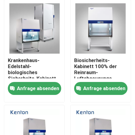
Krankenhaus-
Biosicherheits-
Edelstahl-
Kabinett 100% der
biologisches
Reinraum-
Sicherheits-Kabinett-
Luftabsaugungs-
brennbares flüssiges
biologisches
Anfrage absenden
Anfrage absenden
physikalisch-
Sicherheits-Kabinett-
Nach Hause
chemisches
Klassen-II
gefährliches Waren-
Laborkabinett
Über uns
Kontakte