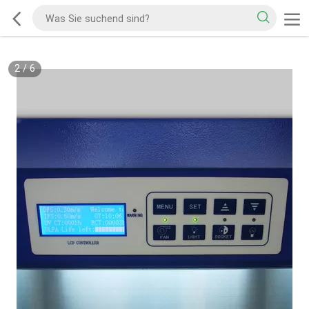
2
/
6