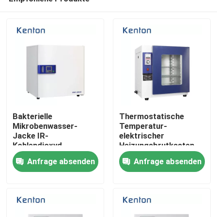
Bakterielle
Thermostatische
Mikrobenwasser-
Temperatur-
Jacke IR-
elektrischer
Kohlendioxyd-
Heizungsbrutkasten
Nach Hause
Zellbrutkasten-
für Labor
Anfrage absenden
Anfrage absenden
Laborausstattung
Über uns
Kontakte