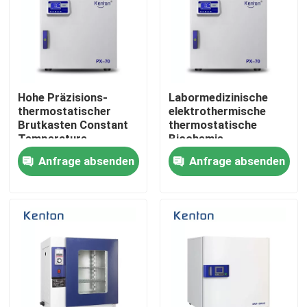
Produkte
Labortrockenerer Ofen
Hohe Präzisions-
Labormedizinische
thermostatischer
elektrothermische
Brutkasten Constant
thermostatische
Industrieller Trockenofen
Temperature
Biochemie-
Lncubator For
Brutkasten-
Anfrage absenden
Anfrage absenden
Laboratory
Hochleistung
Thermostatischer Brutkasten
Abkühlender Brutkasten
Temperatur-Feuchtigkeits-Kammer
Klimakammer