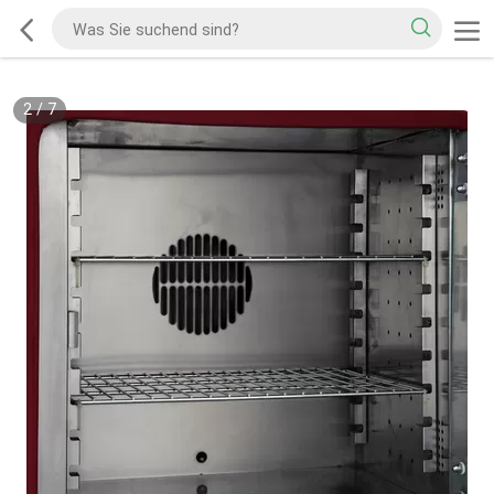
2
/
7