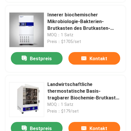
Innerer biochemischer
Mikrobiologie-Bakterien-
Brutkasten des Brutkasten-
SUS304
MOQ：1 Satz
Preis：$1705/set
Bestpreis
Kontakt
Landwirtschaftliche
thermostatische Basis-
tragbarer Biochemie-Brutkasten
des Brutkasten-110V 220V
MOQ：1 Satz
Preis：$179/set
Bestpreis
Kontakt