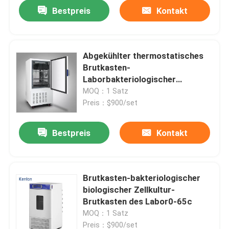
Bestpreis
Kontakt
Abgekühlter thermostatisches
Brutkasten-
Laborbakteriologischer
Brutkasten mit gekühltem 0-65C
MOQ：1 Satz
Preis：$900/set
Bestpreis
Kontakt
Startseite
Brutkasten-bakteriologischer
biologischer Zellkultur-
Produkte
Brutkasten des Labor0-65c
MOQ：1 Satz
Über uns
Preis：$900/set