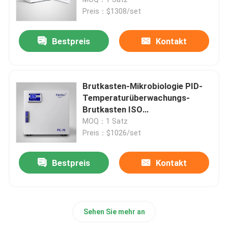
Preis：$1308/set
Thermostatischer Brutkasten
Bestpreis
Kontakt
Abkühlender Brutkasten
Brutkasten-Mikrobiologie PID-
Temperatur-Feuchtigkeits-Kammer
Temperaturüberwachungs-
Brutkasten ISO
thermostatischer
MOQ：1 Satz
Klimakammer
Preis：$1026/set
Blätteriges Luftströmungs-Kabinett
Bestpreis
Kontakt
Biologische Sicherheitswerkbank
Sehen Sie mehr an
Vakuumtrockenofen