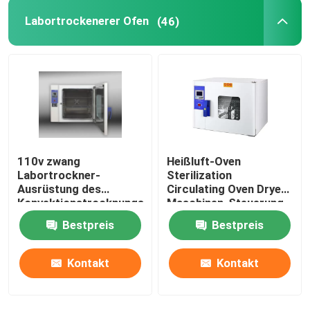
Labortrockenerer Ofen
(46)
110v zwang
Heißluft-Oven
Labortrockner-
Sterilization
Ausrüstung des
Circulating Oven Dryer-
Konvektionstrocknungs-
Maschinen-Steuerung
Ofen-60Hz
DHG
Bestpreis
Bestpreis
thermostatische
Kontakt
Kontakt