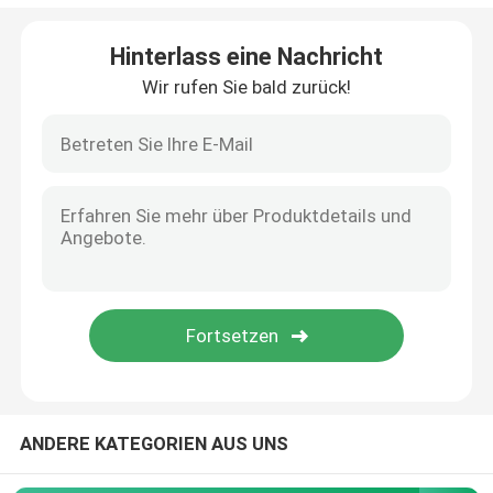
Augenhöhlen-Shaker Incubator
Hinterlass eine Nachricht
Wir rufen Sie bald zurück!
CO2 Brutkasten
Anaerober Inkubator
Umweltprüfkammern
Thrombozyten-Inkubator-Rührer
Muffelofen
ANDERE KATEGORIEN AUS UNS
Laborwasserbad