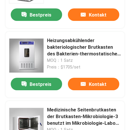
Bestpreis
Kontakt
Fabrik Tour
Qualitätskontrolle
Heizungsabkühlender
bakteriologischer Brutkasten
Kontakt
des Bakterien-thermostatischer
Brutkasten-400L Digital
MOQ：1 Satz
Preis：$1705/set
Nachrichten
Bestpreis
Kontakt
Alle Fälle
Labortrockenerer Ofen
Medizinische Seitenbrutkasten
der Brutkasten-Mikrobiologie-3
benutzt im Mikrobiologie-Labor
Industrieller Trockenofen
110V 220V
MOQ：1 Satz