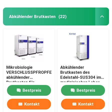
Abkühlender Brutkasten
(22)
Mikrobiologie
Abkühlender
VERSCHLUSSPFROPFEN
Brutkasten des
abkühlender
Edelstahl-SUS304 im
Brutkasten für
medizinischen Labor
Bakterienkultur 110V
400L
Bestpreis
Bestpreis
220V
Kontakt
Kontakt