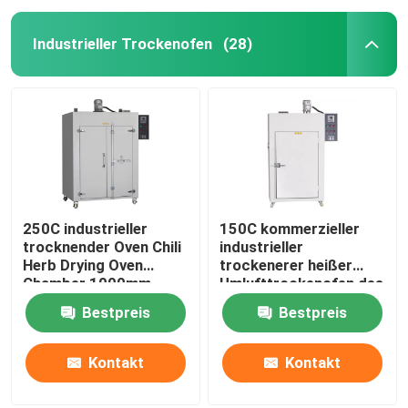
Industrieller Trockenofen
(28)
250C industrieller
150C kommerzieller
trocknender Oven Chili
industrieller
Herb Drying Oven
trockenerer heißer
Chamber 1000mm
Umlufttrockenofen des
Ofen-5kw
Bestpreis
Bestpreis
Kontakt
Kontakt