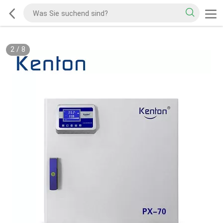
2
/
8