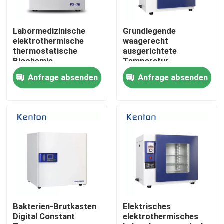
Produkte
Labormedizinische
Grundlegende
elektrothermische
waagerecht
thermostatische
ausgerichtete
Labortrockenerer Ofen
Biochemie-
Temperatur-
Brutkasten-
thermostatischer
Anfrage absenden
Anfrage absenden
Hochleistung
Brutkasten mit
elektrischer Heizung
Industrieller Trockenofen
Thermostatischer Brutkasten
Abkühlender Brutkasten
Temperatur-Feuchtigkeits-Kammer
Bakterien-Brutkasten
Elektrisches
Digital Constant
elektrothermisches
Klimakammer