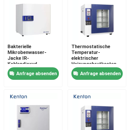
Bakterielle
Thermostatische
Mikrobenwasser-
Temperatur-
Jacke IR-
elektrischer
Kohlendioxyd-
Heizungsbrutkasten
Zellbrutkasten-
für Labor
Anfrage absenden
Anfrage absenden
Laborausstattung
Nach Hause
Über uns
Kontakte