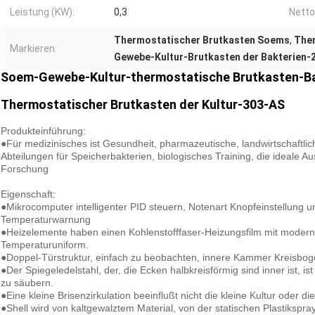
Leistung (KW):
0,3
Netto
Thermostatischer Brutkasten Soems
,
Ther
Markieren:
Gewebe-Kultur-Brutkasten der Bakterien-
Soem-Gewebe-Kultur-thermostatische Brutkasten-Ba
Thermostatischer Brutkasten der Kultur-303-AS
Produkteinführung:
●Für medizinisches ist Gesundheit, pharmazeutische, landwirtschaftli
Abteilungen für Speicherbakterien, biologisches Training, die ideale A
Forschung
Eigenschaft:
●Mikrocomputer intelligenter PID steuern, Notenart Knopfeinstellung
Temperaturwarnung
●Heizelemente haben einen Kohlenstofffaser-Heizungsfilm mit mode
Temperaturuniform.
●Doppel-Türstruktur, einfach zu beobachten, innere Kammer Kreisbo
●Der Spiegeledelstahl, der, die Ecken halbkreisförmig sind inner ist, i
zu säubern.
●Eine kleine Brisenzirkulation beeinflußt nicht die kleine Kultur oder di
●Shell wird von kaltgewalztem Material, von der statischen Plastikspr