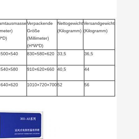
amtausmasse
Verpackende
Nettogewicht
Versandgewicht
imeter)
Größe
(Kilogramm)
(Kilogramm)
W*D)
(Millimeter)
(H*W*D)
×500×540
830×580×620
33,5
36,5
×540×580
910×620×660
40,5
44
×640×620
1010×720×700
52
56