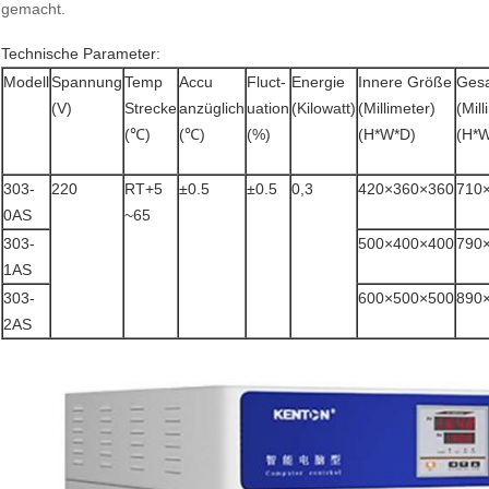
gemacht.
Technische Parameter:
Modell
Spannung
Temp
Accu
Fluct-
Energie
Innere Größe
Ges
(V)
Strecke
anzüglich
uation
(Kilowatt)
(Millimeter)
(Mill
(℃)
(℃)
(%)
(H*W*D)
(H*
303-
220
RT+5
±0.5
±0.5
0,3
420×360×360
710
0AS
~65
303-
500×400×400
790
1AS
303-
600×500×500
890
2AS