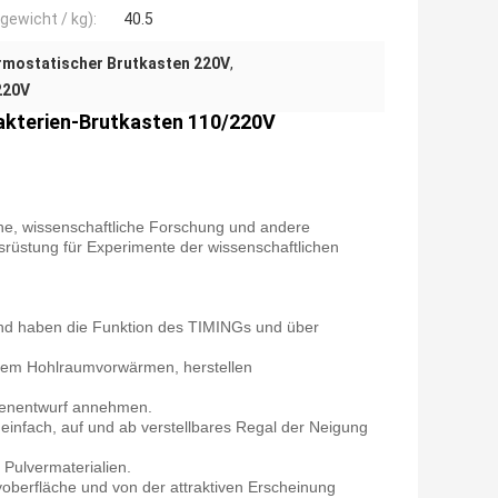
gewicht / kg):
40.5
mostatischer Brutkasten 220V
,
220V
kterien-Brutkasten 110/220V
che, wissenschaftliche Forschung und andere
usrüstung für Experimente der wissenschaftlichen
 und haben die Funktion des TIMINGs und über
rnem Hohlraumvorwärmen, herstellen
genentwurf annehmen.
st einfach, auf und ab verstellbares Regal der Neigung
e Pulvermaterialien.
ayoberfläche und von der attraktiven Erscheinung