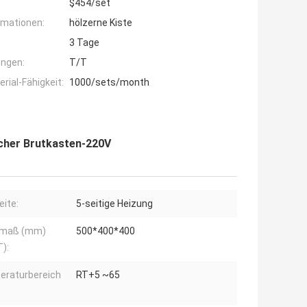
$454/set
rmationen:
hölzerne Kiste
3 Tage
ngen:
T/T
ial-Fähigkeit:
1000/sets/month
cher Brutkasten-220V
eite:
5-seitige Heizung
nmaß (mm)
500*400*400
):
eraturbereich
RT+5 ~65