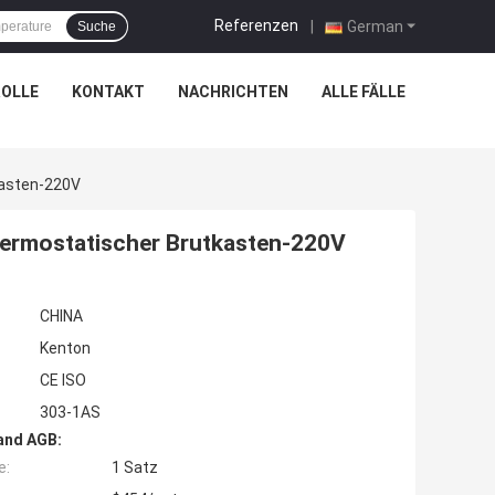
Referenzen
|
German
Suche
OLLE
KONTAKT
NACHRICHTEN
ALLE FÄLLE
kasten-220V
hermostatischer Brutkasten-220V
CHINA
Kenton
CE ISO
303-1AS
and AGB:
e:
1 Satz