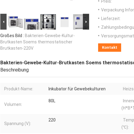
Preis:
Verpackung Info
Lieferzeit:
Zahlungsbedingu
Großes Bild :
Bakterien-Gewebe-Kultur-
Versorgungsmater
Brutkasten Soems thermostatischer
Kontakt
Brutkasten-220V
Bakterien-Gewebe-Kultur-Brutkasten Soems thermostatis
Beschreibung
Produkt-Name:
Inkubator für Gewebekulturen
Heizs
80L
Inne
Volumen:
(H*B*T
220
Temp
Spannung (V):
(℃):