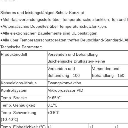
Sicheres und leistungsfähiges Schutz-Konzept:
●Mehrfachverbindungsstelle über Temperaturschutzfunktion, Ton und 
●Automatisches Doppeltes über Temperaturschutzfunktion.
●Alle elektronischen Bauelemente sind UL bestätigten.
●Alle über Temperaturschutzgeräten treffen Deutschland-Standard-L
Technische Parameter:
Produktmodell
Versenden und Behandlung
Biochemische Brutkasten-Reihe
Versenden und
Versenden und
Behandlung - 100
Behandlung - 150
Konvektions-Modus
Zwangskonvektion
Kontrollsystem
Mikroprozessor PID
Temp. Strecke
0~65℃
Temp. Genauigkeit
0.1℃
Temp. Schwankung
±0.5℃
(10-40℃)
Temp. Einheitlichkeit (℃)
±1
±1
±1