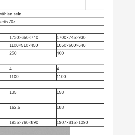
wählen sein
eit
<70>
1730×650×740
1700×745×930
1100×510×450
1050×600×640
250
400
4
4
1100
1100
135
158
162,5
188
1935×760×890
1907×815×1090