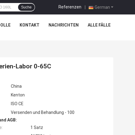
Referenzen
|
German
Suche
OLLE
KONTAKT
NACHRICHTEN
ALLE FÄLLE
erien-Labor 0-65C
China
Kenton
ISO CE
Versenden und Behandlung - 100
and AGB:
e:
1 Satz