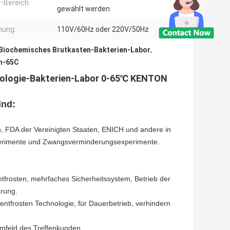
-Bereich:
gewählt werden
nung:
110V/60Hz oder 220V/50Hz
Biochemisches Brutkasten-Bakterien-Labor
,
en-65C
iologie-Bakterien-Labor 0-65℃ KENTON
lnd:
, FDA der Vereinigten Staaten, ENICH und andere in
xperimente und Zwangsverminderungsexperimente.
frosten, mehrfaches Sicherheitssystem, Betrieb der
arung.
ntfrosten Technologie, für Dauerbetrieb, verhindern
umfeld des Treffenkunden.