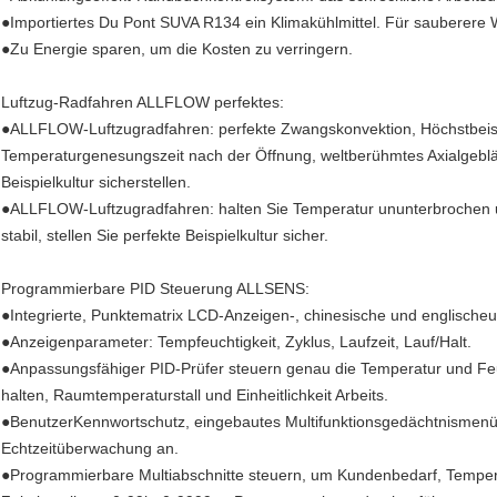
●Importiertes Du Pont SUVA R134 ein Klimakühlmittel. Für sauberere W
●Zu Energie sparen, um die Kosten zu verringern.
Luftzug-Radfahren ALLFLOW perfektes:
●ALLFLOW-Luftzugradfahren: perfekte Zwangskonvektion, Höchstbeisp
Temperaturgenesungszeit nach der Öffnung, weltberühmtes Axialgebläse
Beispielkultur sicherstellen.
●ALLFLOW-Luftzugradfahren: halten Sie Temperatur ununterbrochen un
stabil, stellen Sie perfekte Beispielkultur sicher.
Programmierbare PID Steuerung ALLSENS:
●Integrierte, Punktematrix LCD-Anzeigen-, chinesische und englischeun
●Anzeigenparameter: Tempfeuchtigkeit, Zyklus, Laufzeit, Lauf/Halt.
●Anpassungsfähiger PID-Prüfer steuern genau die Temperatur und Feuc
halten, Raumtemperaturstall und Einheitlichkeit Arbeits.
●BenutzerKennwortschutz, eingebautes Multifunktionsgedächtnismenü,
Echtzeitüberwachung an.
●Programmierbare Multiabschnitte steuern, um Kundenbedarf, Temperat