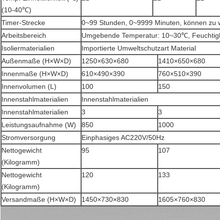
(10-40℃)
Timer-Strecke
0~99 Stunden, 0~9999 Minuten, können zu 
Arbeitsbereich
Umgebende Temperatur: 10~30℃, Feuchtigk
Isoliermaterialien
Importierte Umweltschutzart Material
Außenmaße (H×W×D)
1250×630×680
1410×650×680
Innenmaße (H×W×D)
610×490×390
760×510×390
Innenvolumen (L)
100
150
Innenstahlmaterialien
Innenstahlmaterialien
Innenstahlmaterialien
3
3
Leistungsaufnahme (W)
850
1000
Stromversorgung
Einphasiges AC220V/50Hz
Nettogewicht
95
107
(Kilogramm)
Nettogewicht
120
133
(Kilogramm)
Versandmaße (H×W×D)
1450×730×830
1605×760×830