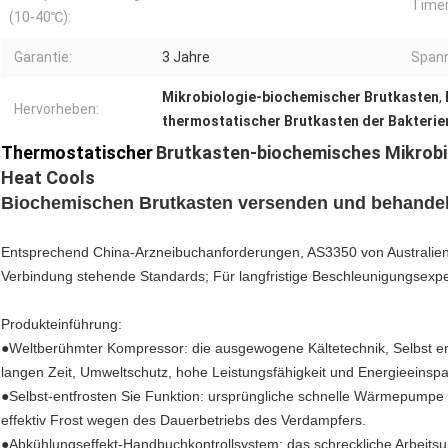
Timer
(10-40℃):
Garantie:
3 Jahre
Span
Mikrobiologie-biochemischer Brutkasten
,
Hervorheben:
thermostatischer Brutkasten der Bakteri
Thermostatischer
Brutkasten-
biochemisches Mikrob
Heat Cools
Biochemischen Brutkasten versenden und behande
Entsprechend China-Arzneibuchanforderungen, AS3350 von Australien
Verbindung stehende Standards; Für langfristige Beschleunigungse
Produkteinführung:
●Weltberühmter Kompressor: die ausgewogene Kältetechnik, Selbst ent
langen Zeit, Umweltschutz, hohe Leistungsfähigkeit und Energieeinsp
●Selbst-entfrosten Sie Funktion: ursprüngliche schnelle Wärmepumpe e
effektiv Frost wegen des Dauerbetriebs des Verdampfers.
●Abkühlungseffekt-Handbuchkontrollsystem: das schreckliche Arbeits