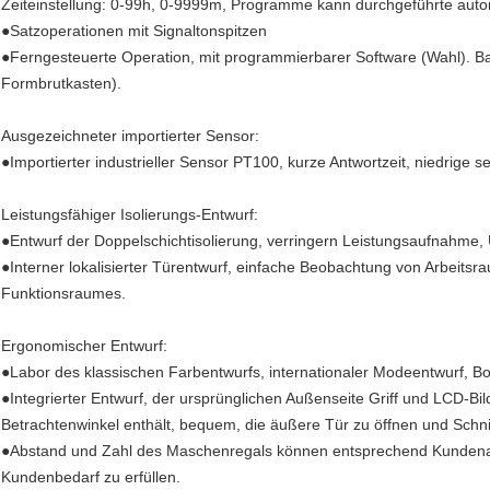
Zeiteinstellung: 0-99h, 0-9999m, Programme kann durchgeführte auto
●Satzoperationen mit Signaltonspitzen
●Ferngesteuerte Operation, mit programmierbarer Software (Wahl). Bakt
Formbrutkasten).
Ausgezeichneter importierter Sensor:
●Importierter industrieller Sensor PT100, kurze Antwortzeit, niedrige s
Leistungsfähiger Isolierungs-Entwurf:
●Entwurf der Doppelschichtisolierung, verringern Leistungsaufnahme
●Interner lokalisierter Türentwurf, einfache Beobachtung von Arbeits
Funktionsraumes.
Ergonomischer Entwurf:
●Labor des klassischen Farbentwurfs, internationaler Modeentwurf, Bo
●Integrierter Entwurf, der ursprünglichen Außenseite Griff und LCD-B
Betrachtenwinkel enthält, bequem, die äußere Tür zu öffnen und Schnit
●Abstand und Zahl des Maschenregals können entsprechend Kundenanf
Kundenbedarf zu erfüllen.