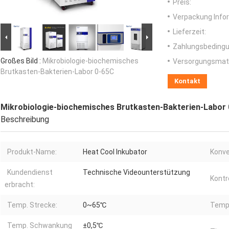
Preis:
Verpackung Info
Lieferzeit:
Zahlungsbedingu
Großes Bild :
Mikrobiologie-biochemisches
Versorgungsmater
Brutkasten-Bakterien-Labor 0-65C
Kontakt
Mikrobiologie-biochemisches Brutkasten-Bakterien-Labor
Beschreibung
Produkt-Name:
Heat Cool Inkubator
Konv
Kundendienst
Technische Videounterstützung
Kontr
erbracht:
Temp. Strecke:
0~65℃
Temp.
Temp. Schwankung
±0,5℃