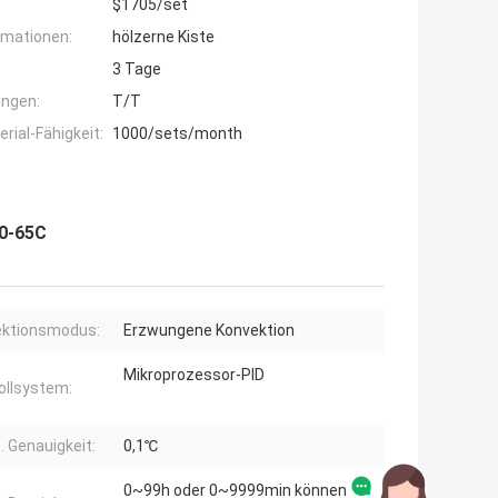
$1705/set
rmationen:
hölzerne Kiste
3 Tage
ngen:
T/T
ial-Fähigkeit:
1000/sets/month
 0-65C
ektionsmodus:
Erzwungene Konvektion
Mikroprozessor-PID
ollsystem:
 Genauigkeit:
0,1℃
0~99h oder 0~9999min können