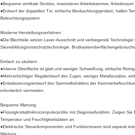
●Bequeme vertikale Struktur, maximieren Arbeitskammer, Arbeitsrau
●Entwurf der doppelten Tür, einfache Beobachtungsproben, halten Tem
Beleuchtungssystem.
Moderne Herstellungsverfahren:
●Die Blechteile setzen Laser-Ausschnitt und verbiegende Technologie C
Säurebildungsrostschutztechnologie. Brutkastenoberflächengebrauchsku
Einfach zu säubern:
●Interne Oberfläche ist glatt und weniger Schweißung, einfache Rein
●Mehrschichtiger Regalentwurf des Zuges, weniger Metallzusätze, ein
●Entwässerungsentwurf des Sammelbehälters der Kammerbefeuchtung.
erforderlich vermeiden.
Bequeme Wartung:
●Flüssigkristallmikrocomputerprüfer mit Diagnosefunktion. Zeigen Sie 
Temperatur und Feuchtigkeitsdaten an.
●Elektrische Steuerkomponenten und Funktionsraum sind separat installie
Wartung.