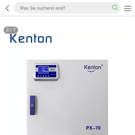
2
/
7