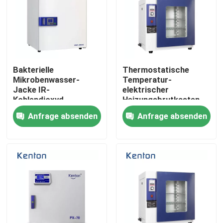
Bakterielle
Thermostatische
Mikrobenwasser-
Temperatur-
Jacke IR-
elektrischer
Kohlendioxyd-
Heizungsbrutkasten
Zellbrutkasten-
für Labor
Anfrage absenden
Anfrage absenden
Laborausstattung
Nach Hause
Über uns
Kontakte