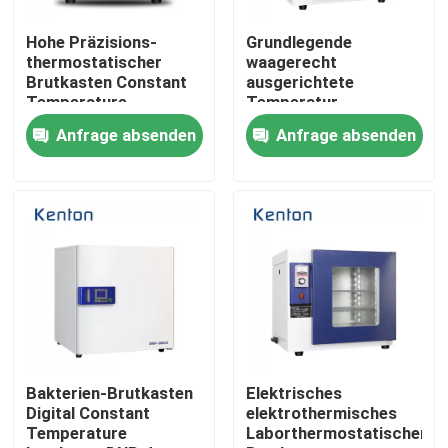
Hohe Präzisions-
Grundlegende
Produkte
thermostatischer
waagerecht
Brutkasten Constant
ausgerichtete
Temperature
Temperatur-
Labortrockenerer Ofen
Lncubator For
thermostatischer
Anfrage absenden
Anfrage absenden
Laboratory
Brutkasten mit
elektrischer Heizung
Industrieller Trockenofen
Thermostatischer Brutkasten
Abkühlender Brutkasten
Temperatur-Feuchtigkeits-Kammer
Bakterien-Brutkasten
Elektrisches
Digital Constant
elektrothermisches
Temperature
Laborthermostatischer
Klimakammer