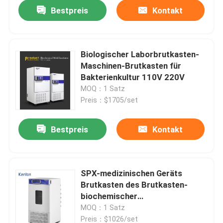
Bestpreis
Kontakt
Biologischer Laborbrutkasten-
Maschinen-Brutkasten für
Bakterienkultur 110V 220V
MOQ：1 Satz
Preis：$1705/set
Bestpreis
Kontakt
Startseite
SPX-medizinischen Geräts
Brutkasten des Brutkasten-
Produkte
biochemischer
Verschlusspfropfen-150L in der
MOQ：1 Satz
Mikrobiologie
Über uns
Preis：$1026/set