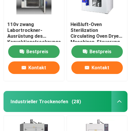
110v zwang
Heißluft-Oven
Labortrockner-
Sterilization
Ausrüstung des
Circulating Oven Dryer-
Konvektionstrocknungs-
Maschinen-Steuerung
Ofen-60Hz
DHG
Bestpreis
Bestpreis
thermostatische
Kontakt
Kontakt
Industrieller Trockenofen
(28)