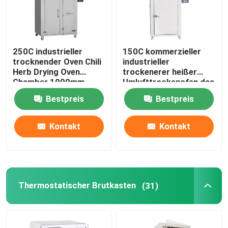
250C industrieller
150C kommerzieller
trocknender Oven Chili
industrieller
Herb Drying Oven
trockenerer heißer
Chamber 1000mm
Umlufttrockenofen des
Ofen-5kw
Bestpreis
Bestpreis
Kontakt
Kontakt
Thermostatischer Brutkasten
(31)