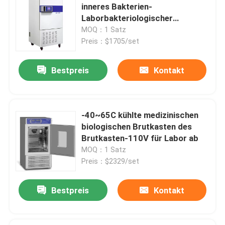
inneres Bakterien-
Laborbakteriologischer
Brutkasten des Brutkasten-
MOQ：1 Satz
SUS304
Preis：$1705/set
Bestpreis
Kontakt
-40~65C kühlte medizinischen
biologischen Brutkasten des
Brutkasten-110V für Labor ab
MOQ：1 Satz
Preis：$2329/set
Bestpreis
Kontakt