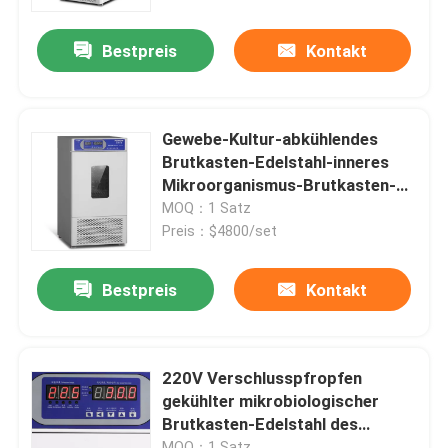
Bestpreis
Kontakt
Fabrik Tour
Qualitätskontrolle
Gewebe-Kultur-abkühlendes
Brutkasten-Edelstahl-inneres
Kontakt
Mikroorganismus-Brutkasten-
Labor
MOQ：1 Satz
Preis：$4800/set
Nachrichten
Bestpreis
Kontakt
Alle Fälle
Labortrockenerer Ofen
220V Verschlusspfropfen
gekühlter mikrobiologischer
Brutkasten-Edelstahl des
Industrieller Trockenofen
Brutkasten-65C
MOQ：1 Satz