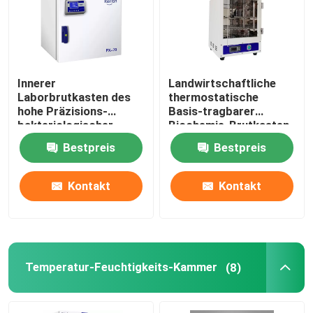
Innerer
Landwirtschaftliche
Laborbrutkasten des
thermostatische
hohe Präzisions-
Basis-tragbarer
bakteriologischer
Biochemie-Brutkasten
Brutkasten-SUS304
des Brutkasten-110V
Bestpreis
Bestpreis
220V
Kontakt
Kontakt
Temperatur-Feuchtigkeits-Kammer
(8)