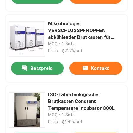
Mikrobiologie
VERSCHLUSSPFROPFEN
abkühlender Brutkasten für
Bakterienkultur 110V 220V
MOQ：1 Satz
Preis：$2176/set
Bestpreis
Kontakt
ISO-Laborbiologischer
Brutkasten Constant
Temperature Incubator 800L
MOQ：1 Satz
Preis：$1705/set