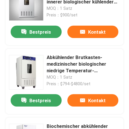
innerer biologischer kühlender
Brutkasten-100L
MOQ：1 Satz
Augenhöhlen-Shaker Incubator
Preis：$900/set
Bestpreis
Kontakt
CO2 Brutkasten
Anaerober Inkubator
Abkühlender Brutkasten-
medizinischer biologischer
Umweltprüfkammern
niedrige Temperatur-
Verschlusspfropfen-Brutkasten
MOQ：1 Satz
Labor-SPX
Preis：$794-$4800/set
Thrombozyten-Inkubator-Rührer
Bestpreis
Kontakt
Muffelofen
Laborwasserbad
Biochemischer abkühlender