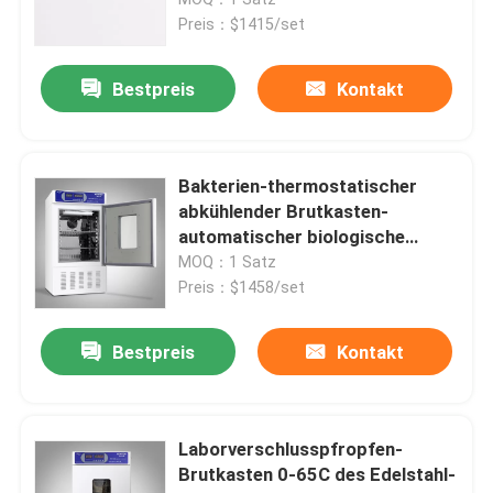
Preis：$1415/set
Thermostatischer Brutkasten
Bestpreis
Kontakt
Abkühlender Brutkasten
Bakterien-thermostatischer
Temperatur-Feuchtigkeits-Kammer
abkühlender Brutkasten-
automatischer biologische
Sauerstoff-Nachfrage-
MOQ：1 Satz
Klimakammer
Brutkasten
Preis：$1458/set
Blätteriges Luftströmungs-Kabinett
Bestpreis
Kontakt
Biologische Sicherheitswerkbank
Laborverschlusspfropfen-
Brutkasten 0-65C des Edelstahl-
Vakuumtrockenofen