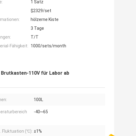
e:
1 Satz
$2329/set
rmationen:
hölzerne Kiste
3 Tage
ngen:
T/T
ial-Fähigkeit:
1000/sets/month
 Brutkasten-110V für Labor ab
men:
100L
eraturbereich
-40~65
 Fluktuation (℃):
±1%