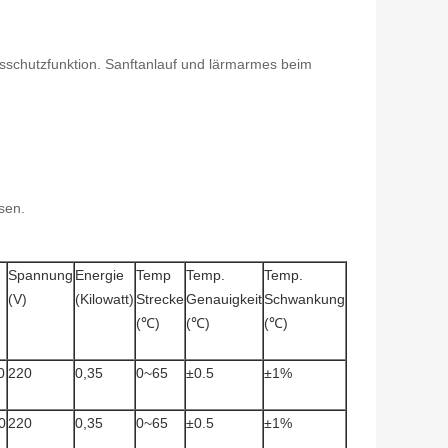
sschutzfunktion. Sanftanlauf und lärmarmes beim
sen.
Spannung
Energie
Temp
Temp.
Temp.
(V)
(Kilowatt)
Strecke
Genauigkeit
Schwankung
(℃)
(℃)
(℃)
0
220
0,35
0~65
±0.5
±1%
0
220
0,35
0~65
±0.5
±1%