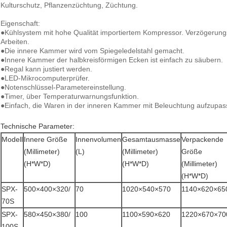
Kulturschutz, Pflanzenzüchtung, Züchtung.
Eigenschaft:
●Kühlsystem mit hohe Qualität importiertem Kompressor. Verzögerung
Arbeiten.
●Die innere Kammer wird vom Spiegeledelstahl gemacht.
●Innere Kammer der halbkreisförmigen Ecken ist einfach zu säubern.
●Regal kann justiert werden.
●LED-Mikrocomputerprüfer.
●Notenschlüssel-Parametereinstellung.
●Timer, über Temperaturwarnungsfunktion.
●Einfach, die Waren in der inneren Kammer mit Beleuchtung aufzupas
Technische Parameter:
Modell
Innere Größe
Innenvolumen
Gesamtausmasse
Verpackende
(Millimeter)
(L)
(Millimeter)
Größe
(H*W*D)
(H*W*D)
(Millimeter)
(H*W*D)
SPX-
500×400×320/
70
1020×540×570
1140×620×65
70S
SPX-
580×450×380/
100
1100×590×620
1220×670×70
100S