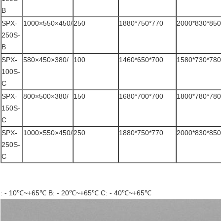
B
SPX-
1000×550×450/
250
1880*750*770
2000*830*850
250S-
B
SPX-
580×450×380/
100
1460*650*700
1580*730*780
100S-
C
SPX-
800×500×380/
150
1680*700*700
1800*780*780
150S-
C
SPX-
1000×550×450/
250
1880*750*770
2000*830*850
250S-
C
: - 10℃~+65℃ B: - 20℃~+65℃ C: - 40℃~+65℃