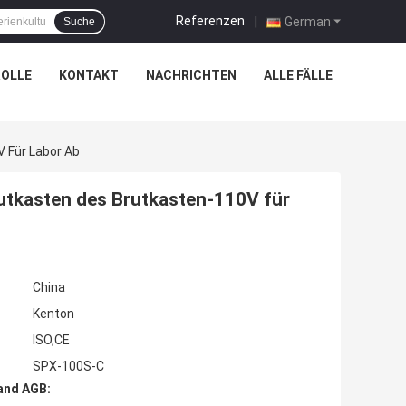
Referenzen
|
German
Suche
OLLE
KONTAKT
NACHRICHTEN
ALLE FÄLLE
 Für Labor Ab
utkasten des Brutkasten-110V für
China
Kenton
ISO,CE
SPX-100S-C
and AGB: