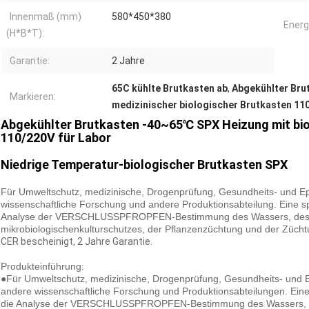
Innenmaß (mm)
580*450*380
Energ
(H*B*T):
Garantie:
2 Jahre
65C kühlte Brutkasten ab
,
Abgekühlter Bru
Markieren:
medizinischer biologischer Brutkasten 11
Abgekühlter Brutkasten -40~65℃ SPX Heizung mit bi
110/220V für Labor
Niedrige Temperatur-biologischer Brutkasten SPX
Für Umweltschutz, medizinische, Drogenprüfung, Gesundheits- und Ep
wissenschaftliche Forschung und andere Produktionsabteilung. Eine sp
Analyse der VERSCHLUSSPFROPFEN-Bestimmung des Wassers, des B
mikrobiologischenkulturschutzes, der Pflanzenzüchtung und der Zücht
CER bescheinigt, 2 Jahre Garantie.
Produkteinführung:
●Für Umweltschutz, medizinische, Drogenprüfung, Gesundheits- und 
andere wissenschaftliche Forschung und Produktionsabteilungen. Eine
die Analyse der VERSCHLUSSPFROPFEN-Bestimmung des Wassers, Bak