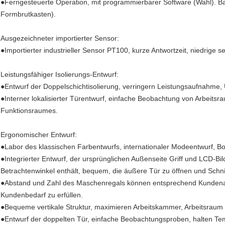
●Ferngesteuerte Operation, mit programmierbarer Software (Wahl). Bakt
Formbrutkasten).
Ausgezeichneter importierter Sensor:
●Importierter industrieller Sensor PT100, kurze Antwortzeit, niedrige s
Leistungsfähiger Isolierungs-Entwurf:
●Entwurf der Doppelschichtisolierung, verringern Leistungsaufnahme
●Interner lokalisierter Türentwurf, einfache Beobachtung von Arbeits
Funktionsraumes.
Ergonomischer Entwurf:
●Labor des klassischen Farbentwurfs, internationaler Modeentwurf, Bo
●Integrierter Entwurf, der ursprünglichen Außenseite Griff und LCD-B
Betrachtenwinkel enthält, bequem, die äußere Tür zu öffnen und Schnit
●Abstand und Zahl des Maschenregals können entsprechend Kundenanf
Kundenbedarf zu erfüllen.
●Bequeme vertikale Struktur, maximieren Arbeitskammer, Arbeitsrau
●Entwurf der doppelten Tür, einfache Beobachtungsproben, halten Tem