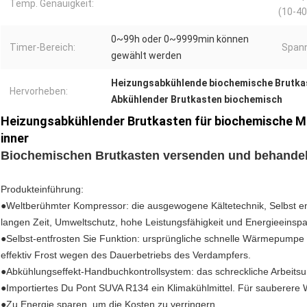
Temp. Genauigkeit:
(10-40
0~99h oder 0~9999min können
Timer-Bereich:
Span
gewählt werden
Heizungsabkühlende biochemische Brutka
Hervorheben:
Abkühlender Brutkasten biochemisch
Heizungsabkühlender Brutkasten für biochemische Mi
inner
Biochemischen Brutkasten versenden und behande
Produkteinführung:
●Weltberühmter Kompressor: die ausgewogene Kältetechnik, Selbst ent
langen Zeit, Umweltschutz, hohe Leistungsfähigkeit und Energieeinsp
●Selbst-entfrosten Sie Funktion: ursprüngliche schnelle Wärmepumpe e
effektiv Frost wegen des Dauerbetriebs des Verdampfers.
●Abkühlungseffekt-Handbuchkontrollsystem: das schreckliche Arbeits
●Importiertes Du Pont SUVA R134 ein Klimakühlmittel. Für sauberere W
●Zu Energie sparen, um die Kosten zu verringern.