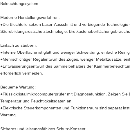
Beleuchtungssystem.
Moderne Herstellungsverfahren:
●Die Blechteile setzen Laser-Ausschnitt und verbiegende Technologie C
Säurebildungsrostschutztechnologie. Brutkastenoberflächengebrauchsku
Einfach zu säubern:
●Interne Oberfläche ist glatt und weniger Schweißung, einfache Rein
●Mehrschichtiger Regalentwurf des Zuges, weniger Metallzusätze, ein
●Entwässerungsentwurf des Sammelbehälters der Kammerbefeuchtung.
erforderlich vermeiden.
Bequeme Wartung:
●Flüssigkristallmikrocomputerprüfer mit Diagnosefunktion. Zeigen Sie 
Temperatur und Feuchtigkeitsdaten an.
●Elektrische Steuerkomponenten und Funktionsraum sind separat installie
Wartung.
Sicheres und leistungsfähiges Schutz-Konzept: