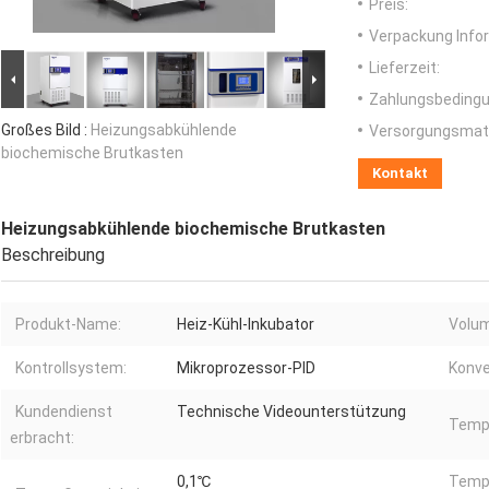
Preis:
Verpackung Info
Lieferzeit:
Zahlungsbedingu
Großes Bild :
Heizungsabkühlende
Versorgungsmater
biochemische Brutkasten
Kontakt
Heizungsabkühlende biochemische Brutkasten
Beschreibung
Produkt-Name:
Heiz-Kühl-Inkubator
Volu
Kontrollsystem:
Mikroprozessor-PID
Konv
Kundendienst
Technische Videounterstützung
Temp.
erbracht:
0,1℃
Temp