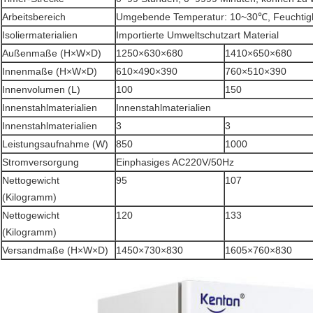
Arbeitsbereich
Umgebende Temperatur: 10~30℃, Feuchtigk
Isoliermaterialien
Importierte Umweltschutzart Material
Außenmaße (H×W×D)
1250×630×680
1410×650×680
Innenmaße (H×W×D)
610×490×390
760×510×390
Innenvolumen (L)
100
150
Innenstahlmaterialien
Innenstahlmaterialien
Innenstahlmaterialien
3
3
Leistungsaufnahme (W)
850
1000
Stromversorgung
Einphasiges AC220V/50Hz
Nettogewicht
95
107
(Kilogramm)
Nettogewicht
120
133
(Kilogramm)
Versandmaße (H×W×D)
1450×730×830
1605×760×830