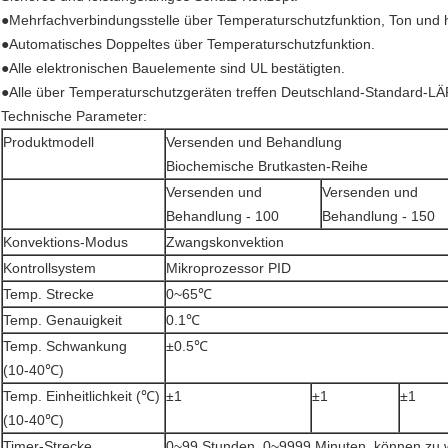
●Mehrfachverbindungsstelle über Temperaturschutzfunktion, Ton und 
●Automatisches Doppeltes über Temperaturschutzfunktion.
●Alle elektronischen Bauelemente sind UL bestätigten.
●Alle über Temperaturschutzgeräten treffen Deutschland-Standard-L
Technische Parameter:
Produktmodell
Versenden und Behandlung
Biochemische Brutkasten-Reihe
Versenden und
Versenden und
Behandlung - 100
Behandlung - 150
Konvektions-Modus
Zwangskonvektion
Kontrollsystem
Mikroprozessor PID
Temp. Strecke
0~65℃
Temp. Genauigkeit
0.1℃
Temp. Schwankung
±0.5℃
(10-40℃)
Temp. Einheitlichkeit (℃)
±1
±1
±1
(10-40℃)
Timer-Strecke
0~99 Stunden, 0~9999 Minuten, können zu 