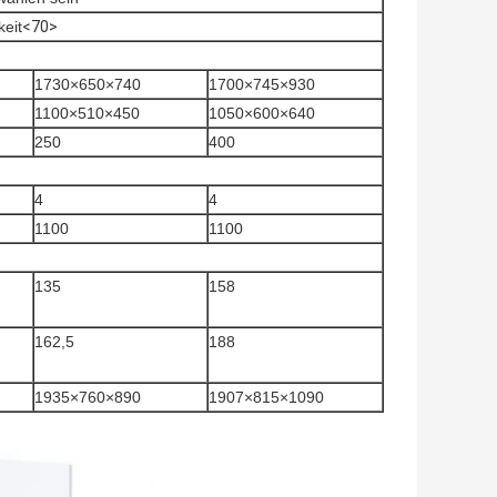
eit
<70>
1730×650×740
1700×745×930
1100×510×450
1050×600×640
250
400
4
4
1100
1100
135
158
162,5
188
1935×760×890
1907×815×1090