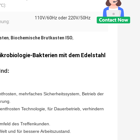
℃):
110V/60Hz oder 220V/50Hz
nung:
sten
,
Biochemische Brutkasten ISO
,
krobiologie-Bakterien mit dem Edelstahl
lnd:
frosten, mehrfaches Sicherheitssystem, Betrieb der
arung.
ntfrosten Technologie, für Dauerbetrieb, verhindern
umfeld des Treffenkunden.
elt und für bessere Arbeitszustand.