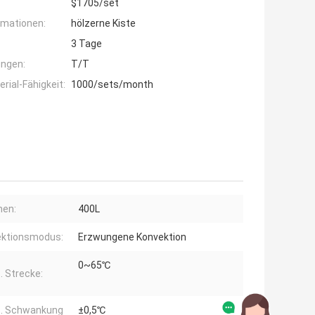
$1705/set
rmationen:
hölzerne Kiste
3 Tage
ngen:
T/T
ial-Fähigkeit:
1000/sets/month
men:
400L
ektionsmodus:
Erzwungene Konvektion
0~65℃
 Strecke:
. Schwankung
±0,5℃