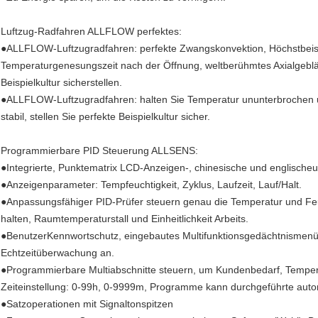
Luftzug-Radfahren ALLFLOW perfektes:
●ALLFLOW-Luftzugradfahren: perfekte Zwangskonvektion, Höchstbeisp
Temperaturgenesungszeit nach der Öffnung, weltberühmtes Axialgebläse
Beispielkultur sicherstellen.
●ALLFLOW-Luftzugradfahren: halten Sie Temperatur ununterbrochen un
stabil, stellen Sie perfekte Beispielkultur sicher.
Programmierbare PID Steuerung ALLSENS:
●Integrierte, Punktematrix LCD-Anzeigen-, chinesische und englischeun
●Anzeigenparameter: Tempfeuchtigkeit, Zyklus, Laufzeit, Lauf/Halt.
●Anpassungsfähiger PID-Prüfer steuern genau die Temperatur und Feuc
halten, Raumtemperaturstall und Einheitlichkeit Arbeits.
●BenutzerKennwortschutz, eingebautes Multifunktionsgedächtnismenü,
Echtzeitüberwachung an.
●Programmierbare Multiabschnitte steuern, um Kundenbedarf, Temperat
Zeiteinstellung: 0-99h, 0-9999m, Programme kann durchgeführte auto
●Satzoperationen mit Signaltonspitzen