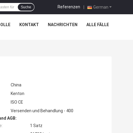
Referenzen
|
German
Suche
OLLE
KONTAKT
NACHRICHTEN
ALLE FÄLLE
China
Kenton
ISO CE
Versenden und Behandlung - 400
and AGB:
e:
1 Satz