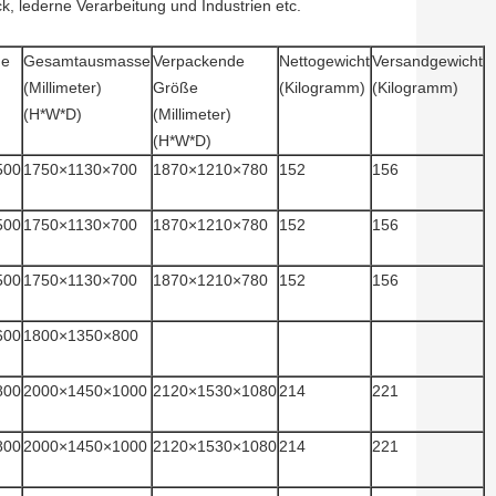
k, lederne Verarbeitung und Industrien etc.
ße
Gesamtausmasse
Verpackende
Nettogewicht
Versandgewicht
(Millimeter)
Größe
(Kilogramm)
(Kilogramm)
(H*W*D)
(Millimeter)
(H*W*D)
500
1750×1130×700
1870×1210×780
152
156
500
1750×1130×700
1870×1210×780
152
156
500
1750×1130×700
1870×1210×780
152
156
600
1800×1350×800
800
2000×1450×1000
2120×1530×1080
214
221
800
2000×1450×1000
2120×1530×1080
214
221