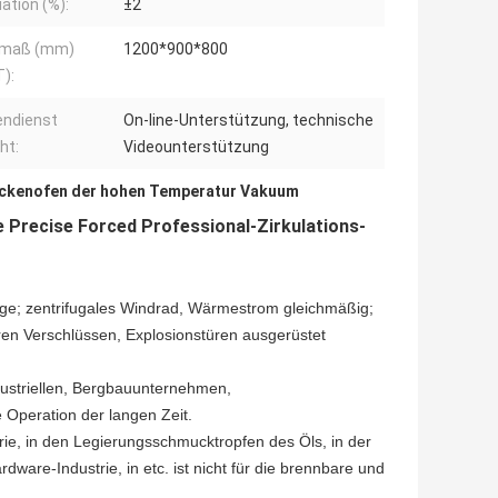
uation (%):
±2
nmaß (mm)
1200*900*800
):
endienst
On-line-Unterstützung, technische
ht:
Videounterstützung
ckenofen der hohen Temperatur Vakuum
 Precise Forced Professional-Zirkulations-
ige; zentrifugales Windrad, Wärmestrom gleichmäßig;
en Verschlüssen, Explosionstüren ausgerüstet
dustriellen, Bergbauunternehmen,
 Operation der langen Zeit.
strie, in den Legierungsschmucktropfen des Öls, in der
rdware-Industrie, in etc. ist nicht für die brennbare und