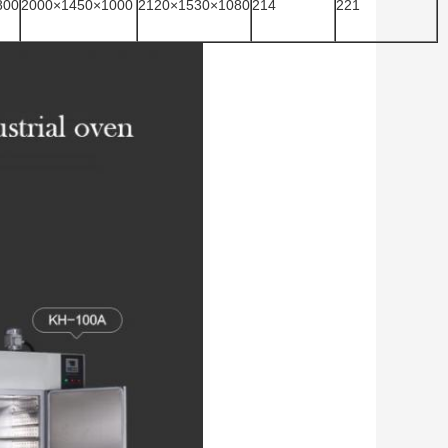
800
2000×1450×1000
2120×1530×1080
214
221