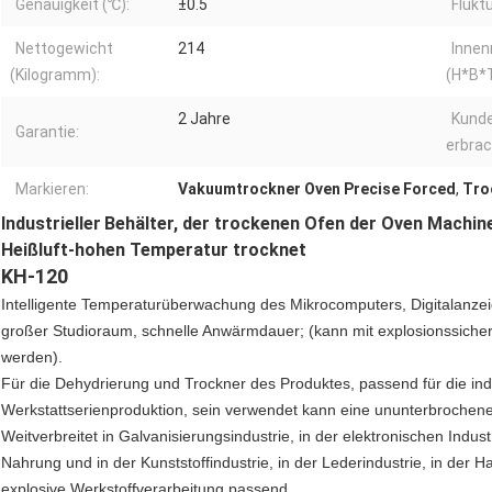
Genauigkeit (℃):
±0.5
Flukt
Nettogewicht
214
Inne
(Kilogramm):
(H*B*T
2 Jahre
Kund
Garantie:
erbrac
Markieren:
Vakuumtrockner Oven Precise Forced
,
Tro
Industrieller
Behälter, der trockenen Ofen der Oven Machine
Heißluft-hohen Temperatur trocknet
KH-120
Intelligente Temperaturüberwachung des Mikrocomputers, Digitalanze
großer Studioraum, schnelle Anwärmdauer; (kann mit explosionssicher
werden).
Für die Dehydrierung und Trockner des Produktes, passend für die in
Werkstattserienproduktion, sein verwendet kann eine ununterbrochene
Weitverbreitet in Galvanisierungsindustrie, in der elektronischen Indu
Nahrung und in der Kunststoffindustrie, in der Lederindustrie, in der Ha
explosive Werkstoffverarbeitung passend.