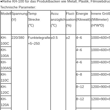
●Reihe KH-100 für das Produktbacken wie Metall, Plastik, Filmsiebdruc
Technische Parameter:
Modell
Spannung
Temp
Accu
Fluct-
Energie
Innere Grö
(V)
Strecke
anzüglich
uation
(Kilowatt)
(Millimeter)
(℃)
(℃)
(%)
(H*W*D)
KH-
220/380
Funktelegrafie
±0.5
±2
4~6
1000×600×
100C
+5~250
KH-
4~6
1000×600×
100A
KH-
4~6
1000×600×
100AS
KH-
6~8
1000×800×
110C
KH-
8~12
1200×900×
120C
KH-
8~12
1200×900×
120A