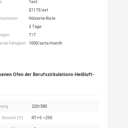
e:
1set
$1173/set
rmationen:
Hölzerne Kiste
3 Tage
ngen:
T/T
ial-Fähigkeit:
1000/sets/month
kenen Ofen der Berufszirkulations-Heißluft-
nung:
220/380
 Bereich (℃):
RT+5 ~250