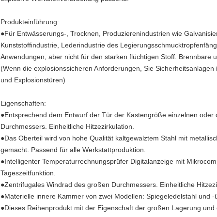
Produkteinführung:
●Für Entwässerungs-, Trocknen, Produzierenindustrien wie Galvanisieru
Kunststoffindustrie, Lederindustrie des Legierungsschmucktropfenfä
Anwendungen, aber nicht für den starken flüchtigen Stoff. Brennbare 
(Wenn die explosionssicheren Anforderungen, Sie Sicherheitsanlagen i
und Explosionstüren)
Eigenschaften:
●Entsprechend dem Entwurf der Tür der Kastengröße einzelnen oder d
Durchmessers. Einheitliche Hitzezirkulation.
●Das Oberteil wird von hohe Qualität kaltgewalztem Stahl mit metall
gemacht. Passend für alle Werkstattproduktion.
●Intelligenter Temperaturrechnungsprüfer Digitalanzeige mit Mikrocom
Tageszeitfunktion.
●Zentrifugales Windrad des großen Durchmessers. Einheitliche Hitzezir
●Materielle innere Kammer von zwei Modellen: Spiegeledelstahl und -
●Dieses Reihenprodukt mit der Eigenschaft der großen Lagerung und d