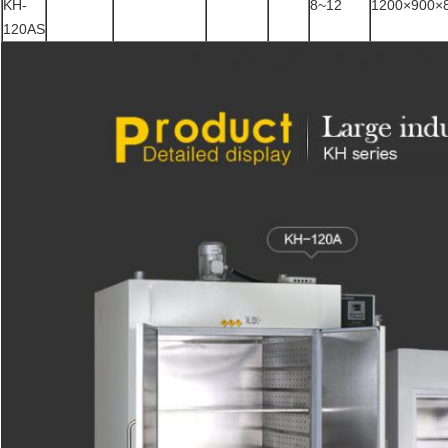
KH-
8~12
1200×900×
120AS