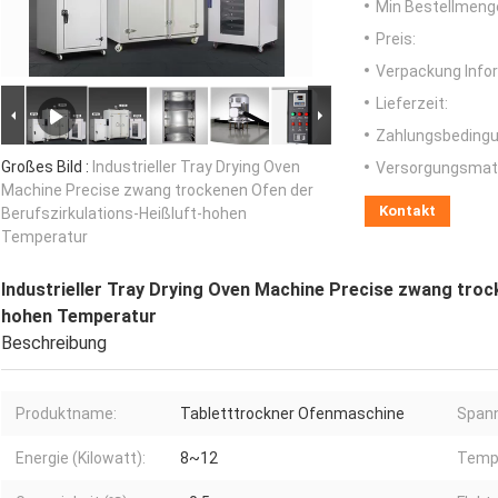
Min Bestellmeng
Preis:
Verpackung Info
Lieferzeit:
Zahlungsbedingu
Großes Bild :
Industrieller Tray Drying Oven
Versorgungsmater
Machine Precise zwang trockenen Ofen der
Kontakt
Berufszirkulations-Heißluft-hohen
Temperatur
Industrieller Tray Drying Oven Machine Precise zwang troc
hohen Temperatur
Beschreibung
Produktname:
Tabletttrockner Ofenmaschine
Span
Energie (Kilowatt):
8~12
Temp.