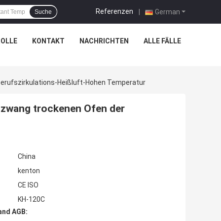
Referenzen
|
German
Suche
OLLE
KONTAKT
NACHRICHTEN
ALLE FÄLLE
Berufszirkulations-Heißluft-Hohen Temperatur
e zwang trockenen Ofen der
China
kenton
CE ISO
KH-120C
and AGB: