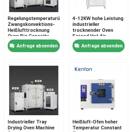
Fabrik Tour
Regelungstemperaturüberwachungs-
4-12KW hohe Leistung
Zwangskonvektions-
industrieller
Heißlufttrocknung
trocknender Oven
Qualitätskontrolle
Oven Big Capacity
Forced Hot Air
1000L
Circulation Tray Dryer
Anfrage absenden
Anfrage absenden
Oven Machine
Kontakt
Nachrichten
Alle Fälle
Labortrockenerer Ofen
Industrieller Tray
Heißluft-Ofen hoher
Drying Oven Machine
Temperatur Constant
Industrieller Trockenofen