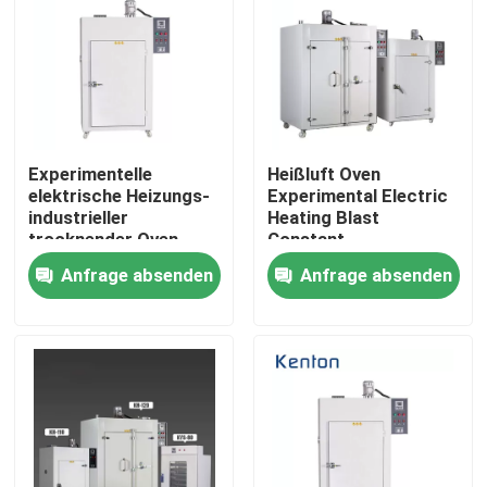
Experimentelle
Heißluft Oven
elektrische Heizungs-
Experimental Electric
industrieller
Heating Blast
trocknender Oven
Constant
Blast Constant
Temperature Drying
Anfrage absenden
Anfrage absenden
Temperature Hot-
Oven der industriellen
Luft-Ofen
großen hohen
Temperatur
Startseite
Produkte
Über uns