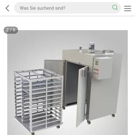
2
/
6