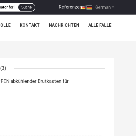
Referenzen
|
German
Suche
OLLE
KONTAKT
NACHRICHTEN
ALLE FÄLLE
(3)
EN abkühlender Brutkasten für