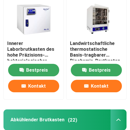
Thermostatischer Brutkasten
Abkühlender Brutkasten
Innerer
Landwirtschaftliche
Laborbrutkasten des
thermostatische
Temperatur-Feuchtigkeits-Kammer
hohe Präzisions-
Basis-tragbarer
bakteriologischer
Biochemie-Brutkasten
Brutkasten-SUS304
des Brutkasten-110V
Bestpreis
Bestpreis
Klimakammer
220V
Kontakt
Kontakt
Blätteriges Luftströmungs-Kabinett
Biologische Sicherheitswerkbank
Abkühlender Brutkasten
(22)
Vakuumtrockenofen