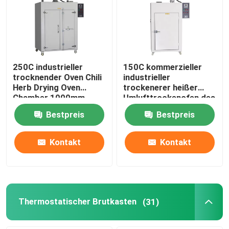
Fabrik Tour
Qualitätskontrolle
250C industrieller
150C kommerzieller
trocknender Oven Chili
industrieller
Herb Drying Oven
trockenerer heißer
Kontakt
Chamber 1000mm
Umlufttrockenofen des
Ofen-5kw
Bestpreis
Bestpreis
Nachrichten
Kontakt
Kontakt
Alle Fälle
Labortrockenerer Ofen
Thermostatischer Brutkasten
(31)
Industrieller Trockenofen