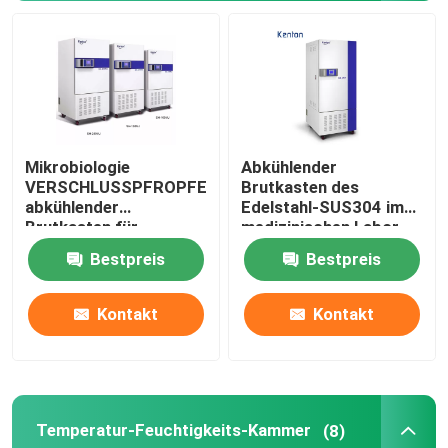
Augenhöhlen-Shaker Incubator
CO2 Brutkasten
Mikrobiologie
Abkühlender
Anaerober Inkubator
VERSCHLUSSPFROPFEN
Brutkasten des
abkühlender
Edelstahl-SUS304 im
Brutkasten für
medizinischen Labor
Umweltprüfkammern
Bakterienkultur 110V
400L
Bestpreis
Bestpreis
220V
Thrombozyten-Inkubator-Rührer
Kontakt
Kontakt
Muffelofen
Laborwasserbad
Temperatur-Feuchtigkeits-Kammer
(8)