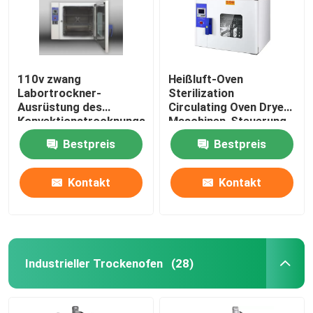
110v zwang
Heißluft-Oven
Labortrockner-
Sterilization
Ausrüstung des
Circulating Oven Dryer-
Konvektionstrocknungs-
Maschinen-Steuerung
Ofen-60Hz
DHG
Bestpreis
Bestpreis
thermostatische
Kontakt
Kontakt
Startseite
Industrieller Trockenofen
(28)
Produkte
Über uns