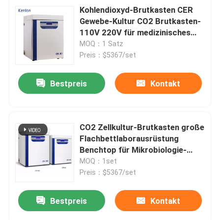
Kohlendioxyd-Brutkasten CER
Gewebe-Kultur CO2 Brutkasten-
110V 220V für medizinisches
Labor
MOQ：1 Satz
Preis：$5367/set
Bestpreis
Kontakt
CO2 Zellkultur-Brutkasten große
Flachbettlaborausrüstung
Benchtop für Mikrobiologie-
Medizin
MOQ：1set
Preis：$5367/set
Bestpreis
Kontakt