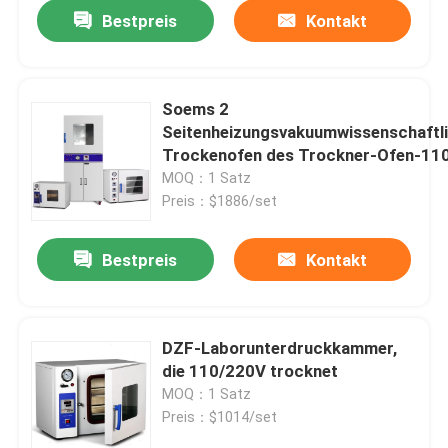
Bestpreis
Kontakt
Soems 2
Seitenheizungsvakuumwissenschaftl
Trockenofen des Trockner-Ofen-11
220V
MOQ：1 Satz
Preis：$1886/set
Bestpreis
Kontakt
Startseite
DZF-Laborunterdruckkammer,
die 110/220V trocknet
Produkte
MOQ：1 Satz
Preis：$1014/set
Über uns