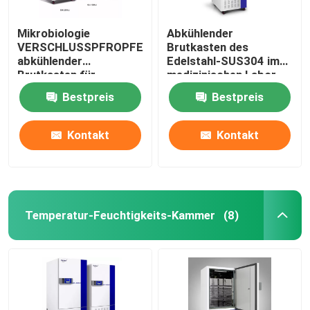
Mikrobiologie
Abkühlender
VERSCHLUSSPFROPFEN
Brutkasten des
abkühlender
Edelstahl-SUS304 im
Brutkasten für
medizinischen Labor
Bakterienkultur 110V
400L
Bestpreis
Bestpreis
220V
Kontakt
Kontakt
Temperatur-Feuchtigkeits-Kammer
(8)