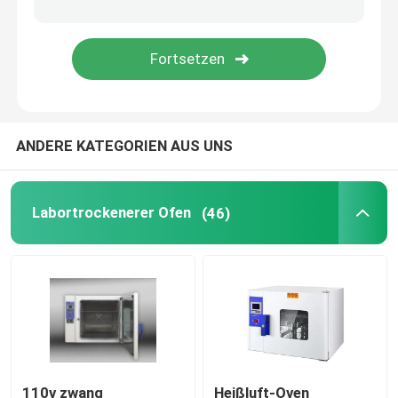
Augenhöhlen-Shaker Incubator
CO2 Brutkasten
ANDERE KATEGORIEN AUS UNS
Anaerober Inkubator
Umweltprüfkammern
Labortrockenerer Ofen
(46)
Thrombozyten-Inkubator-Rührer
Muffelofen
Laborwasserbad
110v zwang
Heißluft-Oven