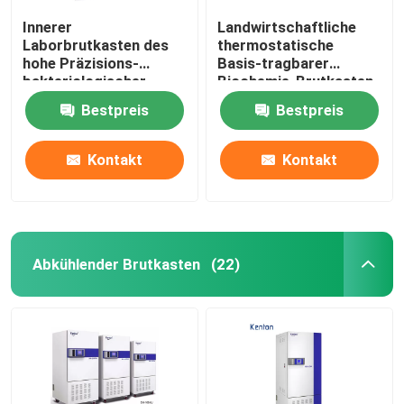
Innerer
Landwirtschaftliche
Laborbrutkasten des
thermostatische
hohe Präzisions-
Basis-tragbarer
bakteriologischer
Biochemie-Brutkasten
Brutkasten-SUS304
des Brutkasten-110V
Bestpreis
Bestpreis
220V
Kontakt
Kontakt
Abkühlender Brutkasten
(22)