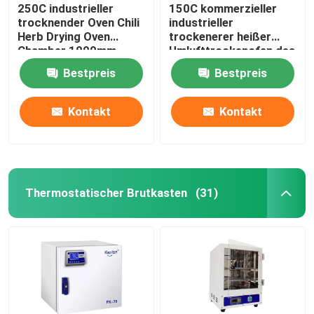
250C industrieller
150C kommerzieller
trocknender Oven Chili
industrieller
Herb Drying Oven
trockenerer heißer
Chamber 1000mm
Umlufttrockenofen des
Ofen-5kw
Bestpreis
Bestpreis
Kontakt
Kontakt
Thermostatischer Brutkasten
(31)