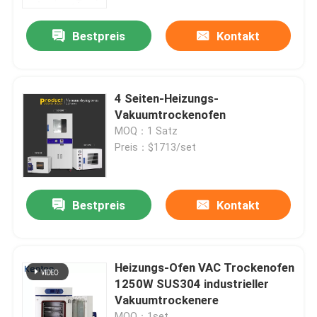
Bestpreis
Kontakt
Fabrik Tour
Qualitätskontrolle
4 Seiten-Heizungs-
Vakuumtrockenofen
Kontakt
MOQ：1 Satz
Preis：$1713/set
Nachrichten
Bestpreis
Kontakt
Alle Fälle
Labortrockenerer Ofen
Heizungs-Ofen VAC Trockenofen
1250W SUS304 industrieller
Vakuumtrockenere
Industrieller Trockenofen
MOQ：1set