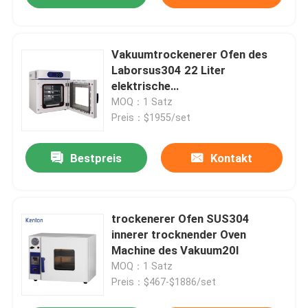
Vakuumtrockenerer Ofen des
Laborsus304 22 Liter
elektrische
Heizungsvakuumheißluft-Ofen-
MOQ：1 Satz
Preis：$1955/set
Bestpreis
Kontakt
trockenerer Ofen SUS304
innerer trocknender Oven
Machine des Vakuum20l
MOQ：1 Satz
Preis：$467-$1886/set