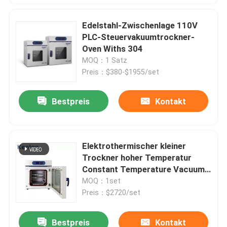
Edelstahl-Zwischenlage 110V
PLC-Steuervakuumtrockner-
Oven Withs 304
MOQ：1 Satz
Preis：$380-$1955/set
Bestpreis
Kontakt
Elektrothermischer kleiner
Trockner hoher Temperatur
Constant Temperature Vacuum
Dryer Ovens 250 Grad
MOQ：1set
Preis：$2720/set
Bestpreis
Kontakt