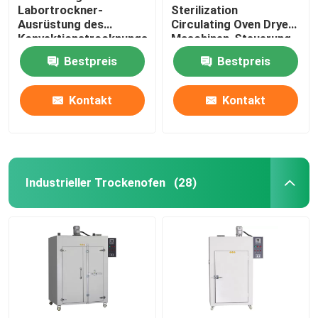
Labortrockner-
Sterilization
Ausrüstung des
Circulating Oven Dryer-
Konvektionstrocknungs-
Maschinen-Steuerung
Ofen-60Hz
DHG
Bestpreis
Bestpreis
thermostatische
Kontakt
Kontakt
Industrieller Trockenofen
(28)