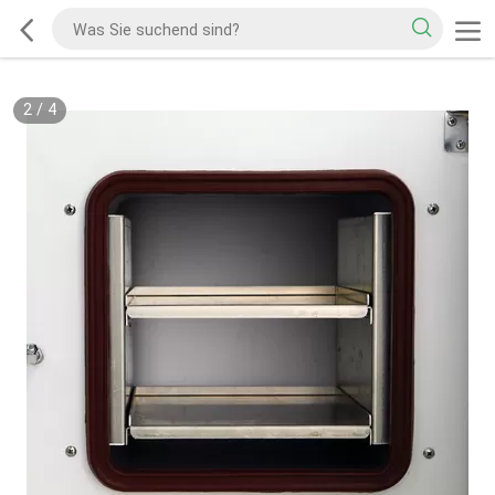
2
/
4