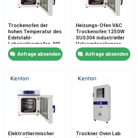
Fabrik Tour
Trockenofen der
Heizungs-Ofen VAC
hohen Temperatur des
Trockenofen 1250W
Qualitätskontrolle
Edelstahl-
SUS304 industrieller
Laborvakuumofen-90L
Vakuumtrockenere
Anfrage absenden
Anfrage absenden
Kontakt
Nachrichten
Alle Fälle
Labortrockenerer Ofen
Elektrothermischer
Trockner Oven Lab
Industrieller Trockenofen