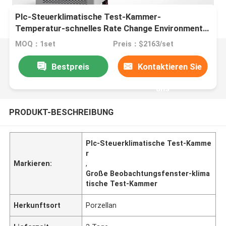
Plc-Steuerklimatische Test-Kammer-
Temperatur-schnelles Rate Change Environmental
Large Observations-Fenster
MOQ：1set
Preis：$2163/set
Bestpreis
Kontaktieren Sie
uns
PRODUKT-BESCHREIBUNG
Plc-Steuerklimatische Test-Kamme
r
Markieren:
,
Große Beobachtungsfenster-klima
tische Test-Kammer
Herkunftsort
Porzellan