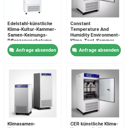
Produkte
Edelstahl-künstliche
Constant
Klima-Kultur-Kammer-
Temperature And
Labortrockenerer Ofen
Samen-Keimungs-
Humidity Environment-
Pflanzenwachstums-
Klima-Test-Kammer
Kammer
mit Beleuchtung 800L
Anfrage absenden
Anfrage absenden
Industrieller Trockenofen
Thermostatischer Brutkasten
Abkühlender Brutkasten
Temperatur-Feuchtigkeits-Kammer
Klimasamen-
CER künstliche Klima-
Klimakammer