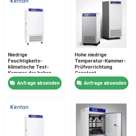
Niedrige
Hohe niedrige
Feuchtigkeits-
Temperatur-Kammer-
klimatische Test-
Prüfvorrichtung
Kammer der hohen
Constant
Temperatur für Labor
Temperature And
Anfrage absenden
Anfrage absenden
Klima-250L
Humidity Climatic-
Kammer-250L
Nach Hause
Über uns
Kontakte