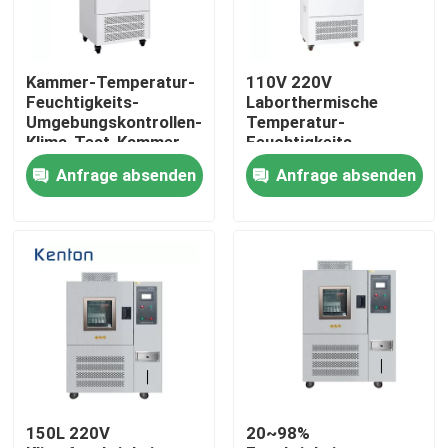
Produkte
Kammer-Temperatur-
110V 220V
Feuchtigkeits-
Laborthermische
Labortrockenerer Ofen
Umgebungskontrollen-
Temperatur-
Klima-Test-Kammer
Feuchtigkeits-
des Klimatest-SS304
programmierbares
Anfrage absenden
Anfrage absenden
Klima der Klimatest-
Industrieller Trockenofen
Kammer-0-65C
Thermostatischer Brutkasten
Abkühlender Brutkasten
Temperatur-Feuchtigkeits-Kammer
150L 220V
20~98%
Klimakammer