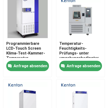
Programmierbare
Temperatur-
LCD-Touch Screen
Feuchtigkeits-
Klima-Test-Kammer-
Prüfungs- unter
Temperatur-
umgebungsbedingter
Feuchtigkeits-
Beanspruchunginstrument
Anfrage absenden
Anfrage absenden
Klimaprüfvorrichtung
Klima-Test-Kammer
150L
Nach Hause
Über uns
Kontakte