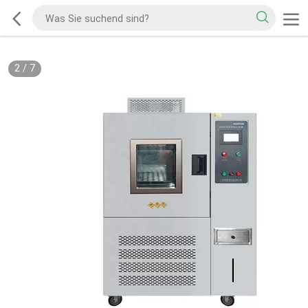
2
/
7