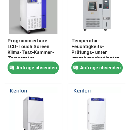
Programmierbare
Temperatur-
LCD-Touch Screen
Feuchtigkeits-
Klima-Test-Kammer-
Prüfungs- unter
Temperatur-
umgebungsbedingter
Feuchtigkeits-
Beanspruchunginstrument
Anfrage absenden
Anfrage absenden
Klimaprüfvorrichtung
Klima-Test-Kammer
150L
Nach Hause
Über uns
Kontakte