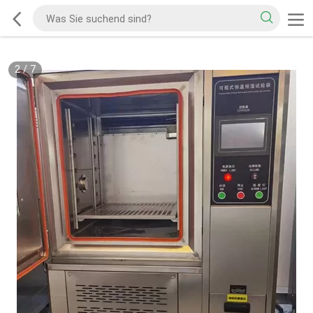
2
/
7