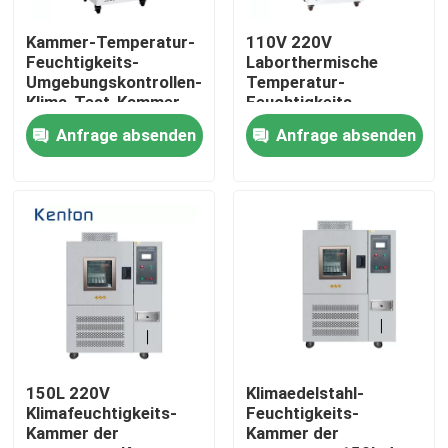
Kammer-Temperatur-
110V 220V
Produkte
Feuchtigkeits-
Laborthermische
Umgebungskontrollen-
Temperatur-
Klima-Test-Kammer
Feuchtigkeits-
Labortrockenerer Ofen
des Klimatest-SS304
programmierbares
Anfrage absenden
Anfrage absenden
Klima der Klimatest-
Kammer-0-65C
Industrieller Trockenofen
Thermostatischer Brutkasten
Abkühlender Brutkasten
Temperatur-Feuchtigkeits-Kammer
150L 220V
Klimaedelstahl-
Klimafeuchtigkeits-
Feuchtigkeits-
Kammer der
Kammer der
Klimakammer