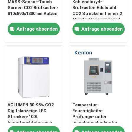
MASS-Sensor-Touch
Kohlendioxyd-
Screen CO2 Brutkasten-
Brutkasten Edelstahl
810x890x1300mm Außen
CO2 Strecke mit einer 2
Minute-Genesungszeit
Anfrage absenden
Anfrage absenden
VOLUMEN 30-95% CO2
Temperatur-
Digitalanzeige LED
Feuchtigkeits-
Strecken-100L
Prüfungs- unter
Innenfeuchtebereich
umgebungsbedingter
relativer Feuchtigkeit
Beanspruchunginstrument-