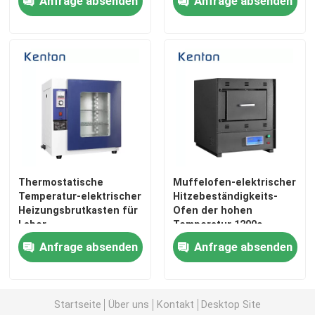
Anfrage absenden
Anfrage absenden
Klima-Test-Kammer 150L
Thermostatische
Muffelofen-elektrischer
Temperatur-elektrischer
Hitzebeständigkeits-
Heizungsbrutkasten für
Ofen der hohen
Labor
Temperatur 1200c
Anfrage absenden
Anfrage absenden
Startseite
Über uns
Kontakt
Desktop Site