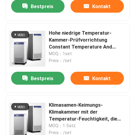
Bestpreis
Kontakt
Hohe niedrige Temperatur-
Kammer-Prüfvorrichtung
Constant Temperature And
Humidity Climatic-Kammer-250L
MOQ：1set
Preis：/set
Bestpreis
Kontakt
Startseite
Klimasamen-Keimungs-
Klimakammer mit der
Produkte
Temperatur-Feuchtigkeit, die
1000L prüft
MOQ：1 Satz
Über uns
Preis：/set