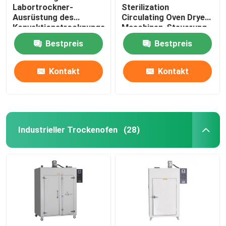
Labortrockner-
Sterilization
Ausrüstung des
Circulating Oven Dryer-
Konvektionstrocknungs-
Maschinen-Steuerung
Ofen-60Hz
DHG
Bestpreis
Bestpreis
thermostatische
Kontakt
Kontakt
Industrieller Trockenofen
(28)