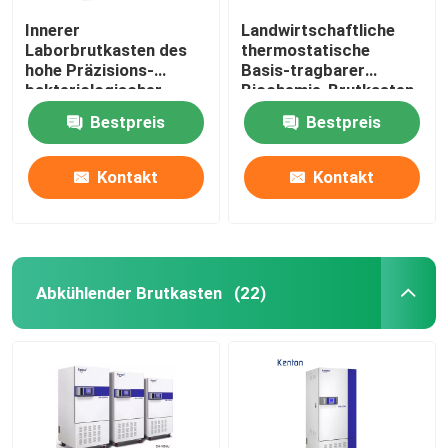
Innerer
Landwirtschaftliche
Laborbrutkasten des
thermostatische
hohe Präzisions-
Basis-tragbarer
bakteriologischer
Biochemie-Brutkasten
Brutkasten-SUS304
des Brutkasten-110V
Bestpreis
Bestpreis
220V
Kontakt
Kontakt
Abkühlender Brutkasten
(22)