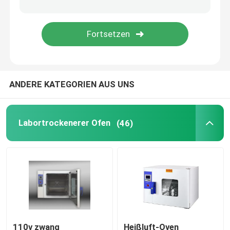
Augenhöhlen-Shaker Incubator
CO2 Brutkasten
ANDERE KATEGORIEN AUS UNS
Anaerober Inkubator
Umweltprüfkammern
Labortrockenerer Ofen
(46)
Thrombozyten-Inkubator-Rührer
Muffelofen
Laborwasserbad
110v zwang
Heißluft-Oven