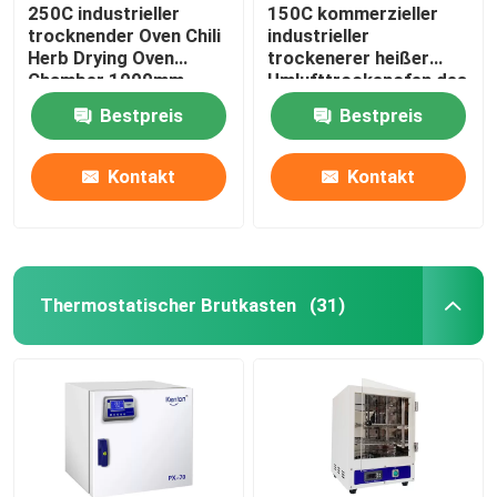
250C industrieller
150C kommerzieller
trocknender Oven Chili
industrieller
Herb Drying Oven
trockenerer heißer
Chamber 1000mm
Umlufttrockenofen des
Ofen-5kw
Bestpreis
Bestpreis
Kontakt
Kontakt
Thermostatischer Brutkasten
(31)