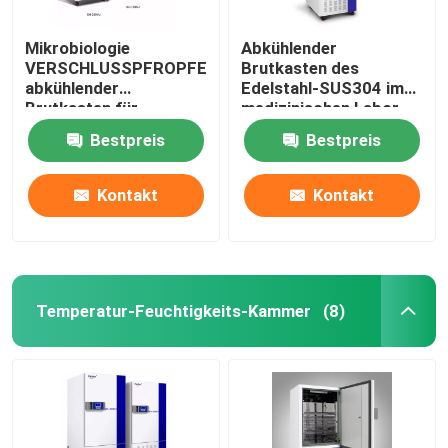
Mikrobiologie
Abkühlender
VERSCHLUSSPFROPFEN
Brutkasten des
abkühlender
Edelstahl-SUS304 im
Brutkasten für
medizinischen Labor
Bakterienkultur 110V
400L
Bestpreis
Bestpreis
220V
Kontakt
Kontakt
Temperatur-Feuchtigkeits-Kammer
(8)