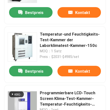
Bestpreis
Kontakt
Fabrik Tour
Qualitätskontrolle
Temperatur-und Feuchtigkeits-
Test-Kammer der
Kontakt
Laborklimatest-Kammer-150c
MOQ：1 Satz
Preis：$2031-$4985/set
Nachrichten
Bestpreis
Kontakt
Alle Fälle
Labortrockenerer Ofen
Programmierbare LCD-Touch
Screen Klima-Test-Kammer-
Temperatur-Feuchtigkeits-
Industrieller Trockenofen
Klimaprüfvorrichtung
MOQ：1set