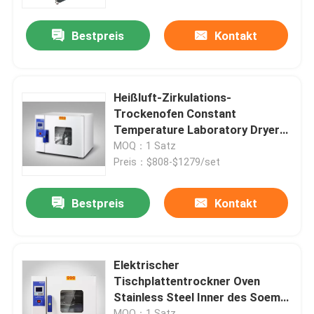
Bestpreis
Kontakt
Fabrik Tour
Qualitätskontrolle
Heißluft-Zirkulations-
Trockenofen Constant
Kontakt
Temperature Laboratory Dryer
Ovens 250C
MOQ：1 Satz
Preis：$808-$1279/set
Nachrichten
Bestpreis
Kontakt
Alle Fälle
Labortrockenerer Ofen
Elektrischer
Tischplattentrockner Oven
Stainless Steel Inner des Soem-
Industrieller Trockenofen
Labortrockenerer Ofen-DHG
MOQ：1 Satz