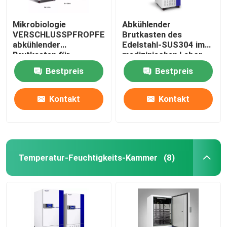
Mikrobiologie
Abkühlender
VERSCHLUSSPFROPFEN
Brutkasten des
abkühlender
Edelstahl-SUS304 im
Brutkasten für
medizinischen Labor
Bakterienkultur 110V
400L
Bestpreis
Bestpreis
220V
Kontakt
Kontakt
Temperatur-Feuchtigkeits-Kammer
(8)