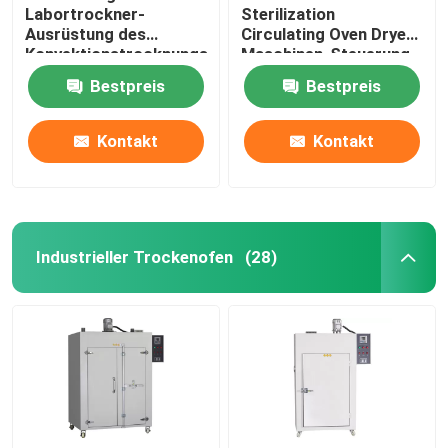
Labortrockner-
Sterilization
Ausrüstung des
Circulating Oven Dryer-
Konvektionstrocknungs-
Maschinen-Steuerung
Ofen-60Hz
DHG
Bestpreis
Bestpreis
thermostatische
Kontakt
Kontakt
Industrieller Trockenofen
(28)