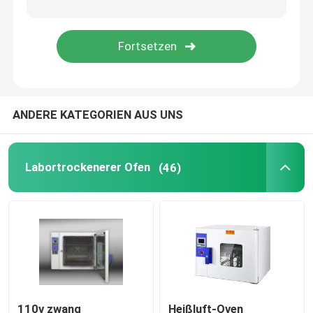
Augenhöhlen-Shaker Incubator
CO2 Brutkasten
ANDERE KATEGORIEN AUS UNS
Anaerober Inkubator
Umweltprüfkammern
Labortrockenerer Ofen
(46)
Thrombozyten-Inkubator-Rührer
Muffelofen
Laborwasserbad
110v zwang
Heißluft-Oven