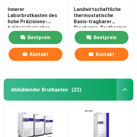
Innerer
Landwirtschaftliche
Laborbrutkasten des
thermostatische
hohe Präzisions-
Basis-tragbarer
bakteriologischer
Biochemie-Brutkasten
Brutkasten-SUS304
des Brutkasten-110V
Bestpreis
Bestpreis
220V
Kontakt
Kontakt
Abkühlender Brutkasten
(22)