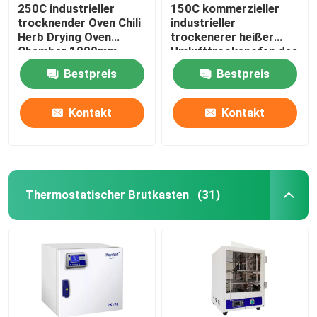
250C industrieller
150C kommerzieller
trocknender Oven Chili
industrieller
Herb Drying Oven
trockenerer heißer
Chamber 1000mm
Umlufttrockenofen des
Ofen-5kw
Bestpreis
Bestpreis
Kontakt
Kontakt
Thermostatischer Brutkasten
(31)