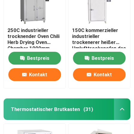
250C industrieller
150C kommerzieller
trocknender Oven Chili
industrieller
Herb Drying Oven
trockenerer heißer
Chamber 1000mm
Umlufttrockenofen des
Ofen-5kw
Bestpreis
Bestpreis
Kontakt
Kontakt
Startseite
Thermostatischer Brutkasten
(31)
Produkte
Über uns