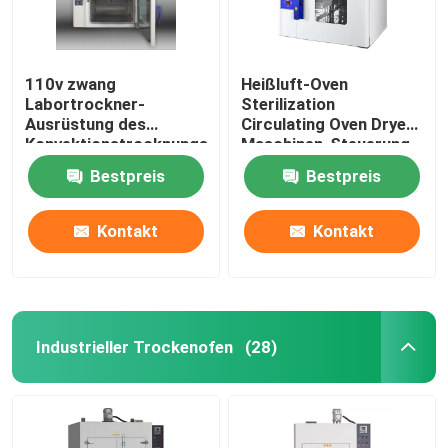
110v zwang
Heißluft-Oven
Labortrockner-
Sterilization
Ausrüstung des
Circulating Oven Dryer-
Konvektionstrocknungs-
Maschinen-Steuerung
Ofen-60Hz
DHG
Bestpreis
Bestpreis
thermostatische
Kontakt
Kontakt
Industrieller Trockenofen
(28)