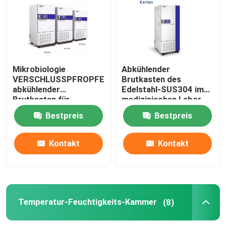
Thermostatischer Brutkasten
Abkühlender Brutkasten
Mikrobiologie
Abkühlender
VERSCHLUSSPFROPFEN
Brutkasten des
abkühlender
Edelstahl-SUS304 im
Temperatur-Feuchtigkeits-Kammer
Brutkasten für
medizinischen Labor
Bakterienkultur 110V
400L
Bestpreis
Bestpreis
220V
Klimakammer
Kontakt
Kontakt
Blätteriges Luftströmungs-Kabinett
Biologische Sicherheitswerkbank
Temperatur-Feuchtigkeits-Kammer
(8)
Vakuumtrockenofen