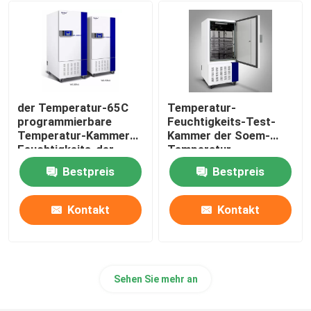
Augenhöhlen-Shaker Incubator
CO2 Brutkasten
der Temperatur-65C
Temperatur-
Anaerober Inkubator
programmierbare
Feuchtigkeits-Test-
Temperatur-Kammer
Kammer der Soem-
Feuchtigkeits-der
Temperatur-
Kammer-SUS304
Feuchtigkeits-
Umweltprüfkammern
Bestpreis
Bestpreis
Kammer-220V
Thrombozyten-Inkubator-Rührer
Kontakt
Kontakt
Muffelofen
Sehen Sie mehr an
Laborwasserbad