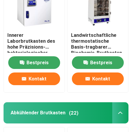
Fabrik Tour
Innerer
Landwirtschaftliche
Qualitätskontrolle
Laborbrutkasten des
thermostatische
hohe Präzisions-
Basis-tragbarer
bakteriologischer
Biochemie-Brutkasten
Kontakt
Brutkasten-SUS304
des Brutkasten-110V
Bestpreis
Bestpreis
220V
Nachrichten
Kontakt
Kontakt
Alle Fälle
Labortrockenerer Ofen
Abkühlender Brutkasten
(22)
Industrieller Trockenofen