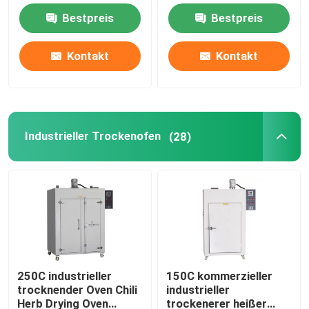
Ofen-60Hz
DHG
Bestpreis
Bestpreis
thermostatische
Thermostatischer Brutkasten
Kontakt
Kontakt
Abkühlender Brutkasten
Temperatur-Feuchtigkeits-Kammer
Industrieller Trockenofen
(28)
Klimakammer
Blätteriges Luftströmungs-Kabinett
Biologische Sicherheitswerkbank
250C industrieller
150C kommerzieller
trocknender Oven Chili
industrieller
Vakuumtrockenofen
Herb Drying Oven
trockenerer heißer