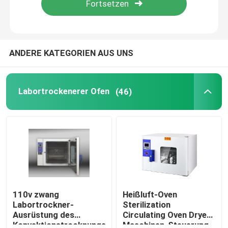
Fabrik Tour
ANDERE KATEGORIEN AUS UNS
Qualitätskontrolle
Labortrockenerer Ofen
(46)
Kontakt
Nachrichten
Alle Fälle
Labortrockenerer Ofen
110v zwang
Heißluft-Oven
Labortrockner-
Sterilization
Ausrüstung des
Circulating Oven Dryer-
Industrieller Trockenofen
Konvektionstrocknungs-
Maschinen-Steuerung