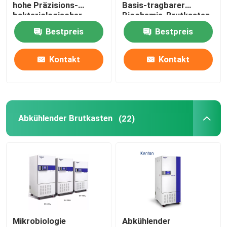
hohe Präzisions-
Basis-tragbarer
bakteriologischer
Biochemie-Brutkasten
Brutkasten-SUS304
des Brutkasten-110V
Bestpreis
Bestpreis
220V
Kontakt
Kontakt
Abkühlender Brutkasten
(22)
Mikrobiologie
Abkühlender