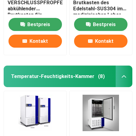
VERSCHLUSSPFROPFEN
Brutkasten des
abkühlender
Edelstahl-SUS304 im
Brutkasten für
medizinischen Labor
Bakterienkultur 110V
400L
Bestpreis
Bestpreis
220V
Kontakt
Kontakt
Temperatur-Feuchtigkeits-Kammer
(8)