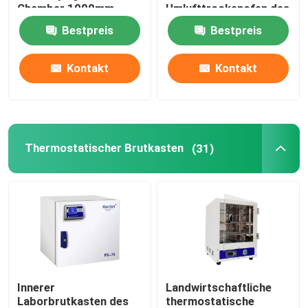
Chamber 1000mm
Umlufttrockenofen des
Ofen-5kw
Bestpreis
Bestpreis
Augenhöhlen-Shaker Incubator
Kontakt
Kontakt
CO2 Brutkasten
Anaerober Inkubator
Thermostatischer Brutkasten
(31)
Umweltprüfkammern
Thrombozyten-Inkubator-Rührer
Muffelofen
Innerer
Landwirtschaftliche
Laborwasserbad
Laborbrutkasten des
thermostatische