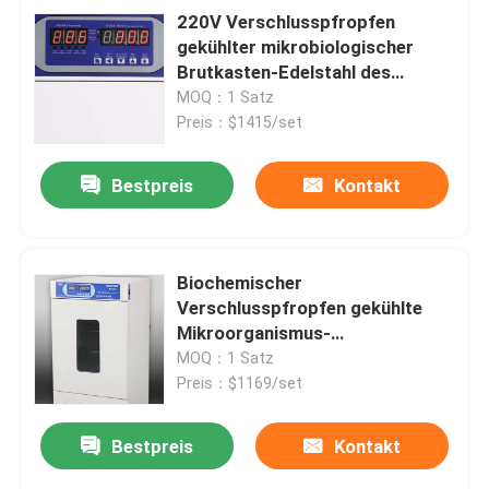
220V Verschlusspfropfen
gekühlter mikrobiologischer
Brutkasten-Edelstahl des
Brutkasten-65C
MOQ：1 Satz
Preis：$1415/set
Bestpreis
Kontakt
Biochemischer
Verschlusspfropfen gekühlte
Mikroorganismus-
Verschlusspfropfen-
MOQ：1 Satz
Brutkasten-Maschine des
Preis：$1169/set
Brutkasten-0-65C
Bestpreis
Kontakt