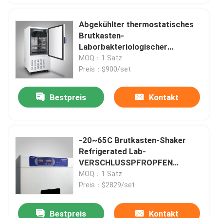
Abgekühlter thermostatisches
Brutkasten-
Laborbakteriologischer
Brutkasten mit gekühltem 0-65C
MOQ：1 Satz
Preis：$900/set
Bestpreis
Kontakt
-20~65C Brutkasten-Shaker
Refrigerated Lab-
VERSCHLUSSPFROPFEN
Brutkasten in der Mikrobiologie
MOQ：1 Satz
Preis：$2829/set
Bestpreis
Kontakt