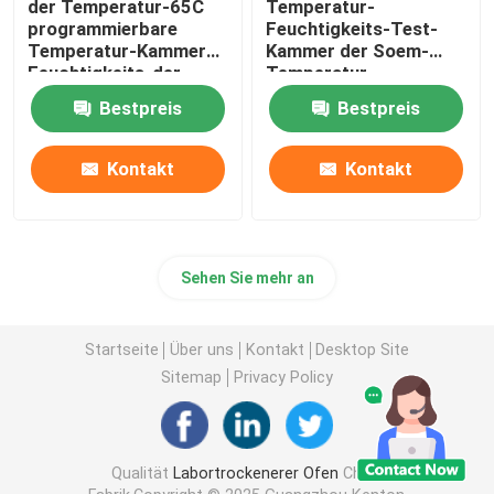
der Temperatur-65C
Temperatur-
programmierbare
Feuchtigkeits-Test-
Temperatur-Kammer
Kammer der Soem-
Feuchtigkeits-der
Temperatur-
Kammer-SUS304
Feuchtigkeits-
Bestpreis
Bestpreis
Kammer-220V
Kontakt
Kontakt
Sehen Sie mehr an
Startseite
Über uns
Kontakt
Desktop Site
Sitemap
Privacy Policy
Qualität
Labortrockenerer Ofen
China