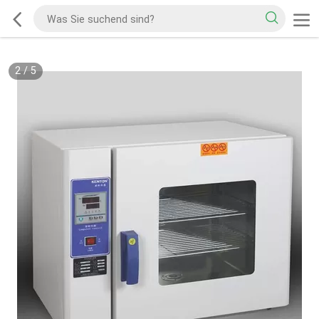
2
/
5