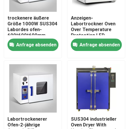
Fabrik Tour
trockenere äußere
Anzeigen-
Größe 1000W SUS304
Labortrockner Oven
Labordes ofen-
Over Temperature
Qualitätskontrolle
600*600*600mm
Protection LED-
1000W
Anfrage absenden
Anfrage absenden
Kontakt
Nachrichten
Alle Fälle
Labortrockenerer Ofen
Labortrockenerer
SUS304 industrieller
Ofen-2-jährige
Oven Dryer With
Industrieller Trockenofen