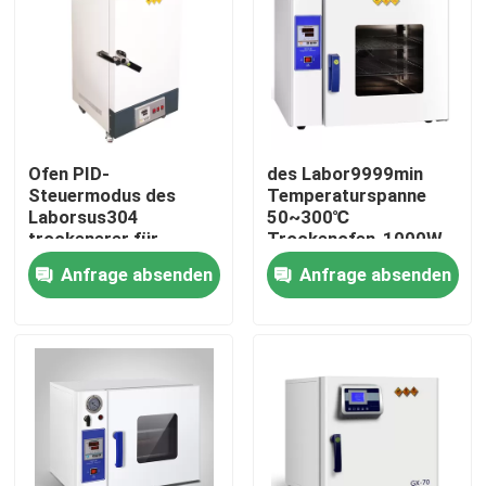
Ofen PID-
des Labor9999min
Steuermodus des
Temperaturspanne
Laborsus304
50~300℃
trockenerer für
Trockenofen-1000W
industrielles
SUS304
Anfrage absenden
Anfrage absenden
Startseite
Produkte
Über uns